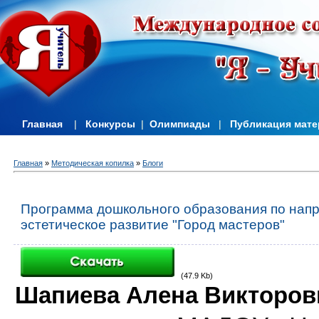
Главная
|
Конкурсы
|
Олимпиады
|
Публикация мат
Главная
»
Методическая копилка
»
Блоги
Программа дошкольного образования по нап
эстетическое развитие "Город мастеров"
(47.9 Kb)
Шапиева Алена Викторов