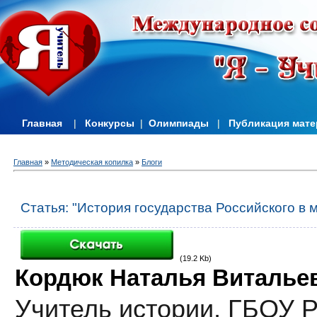
Главная
|
Конкурсы
|
Олимпиады
|
Публикация мат
Главная
»
Методическая копилка
»
Блоги
Статья: "История государства Российского в 
(19.2 Kb)
Кордюк Наталья Виталье
Учитель истории,
ГБОУ Р