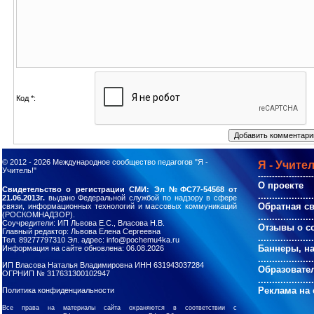
Код *:
© 2012 - 2026
Международное сообщество педагогов "Я -
Я - Учител
Учитель!"
--------------------
О проекте
Свидетельство о регистрации СМИ: Эл №ФС77-54568 от
....................
21.06.2013г.
выдано Федеральной службой по надзору в сфере
Обратная с
связи, информационных технологий и массовых коммуникаций
(РОСКОМНАДЗОР).
....................
Соучредители: ИП Львова Е.С., Власова Н.В.
Отзывы о с
Главный редактор: Львова Елена Сергеевна
....................
Тел. 89277797310 Эл. адрес: info@pochemu4ka.ru
Баннеры, н
Информация на сайте обновлена: 06.08.2026
....................
ИП Власова Наталья Владимировна ИНН 631943037284
Образовате
ОГРНИП № 317631300102947
....................
Реклама на 
Политика конфиденциальности
Все права на материалы сайта охраняются в соответствии с