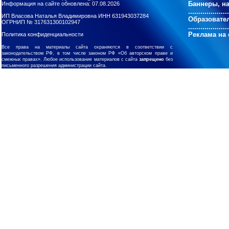
Баннеры, н
Информация на сайте обновлена: 07.08.2026
....................
ИП Власова Наталья Владимировна ИНН 631943037284
Образовате
ОГРНИП № 317631300102947
....................
Реклама на 
Политика конфиденциальности
Все права на материалы сайта охраняются в соответствии с
законодательством РФ, в том числе законом РФ «Об авторском праве и
смежных правах». Любое использование материалов с сайта
запрещено
без
письменного разрешения администрации сайта.