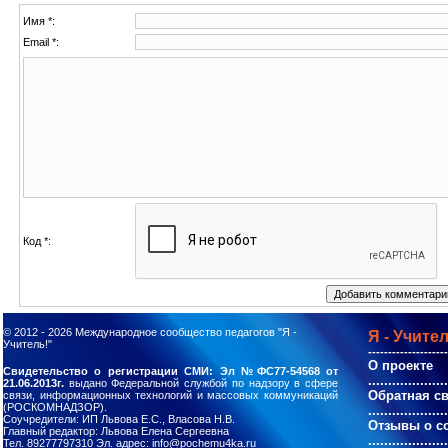
Имя *:
Email *:
Код *:
© 2012 - 2026
Международное сообщество педагогов "Я -
Я - Учител
Учитель!"
--------------------
О проекте
Свидетельство о регистрации СМИ: Эл №ФС77-54568 от
....................
21.06.2013г.
выдано Федеральной службой по надзору в сфере
Обратная с
связи, информационных технологий и массовых коммуникаций
(РОСКОМНАДЗОР).
....................
Соучредители: ИП Львова Е.С., Власова Н.В.
Отзывы о с
Главный редактор: Львова Елена Сергеевна
....................
Тел. 89277797310 Эл. адрес: info@pochemu4ka.ru