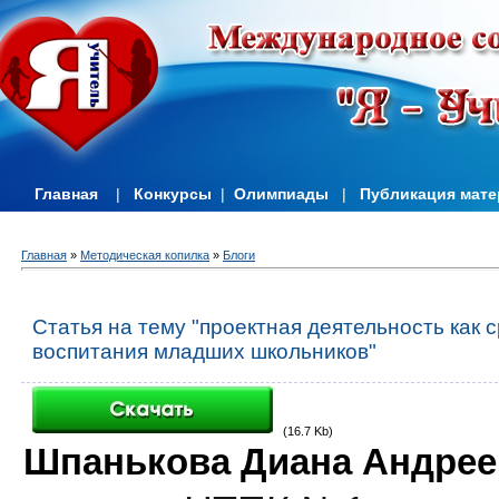
Главная
|
Конкурсы
|
Олимпиады
|
Публикация мат
Главная
»
Методическая копилка
»
Блоги
Статья на тему "проектная деятельность как 
воспитания младших школьников"
(16.7 Kb)
Шпанькова Диана Андрее