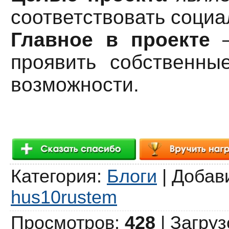
соответствовать социа
Главное в проекте
—
проявить собственны
возможности.
Категория
:
Блоги
|
Добав
hus10rustem
Просмотров
:
428
|
Загруз