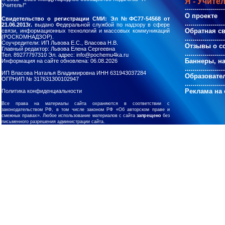
Я - Учител
Учитель!"
--------------------
О проекте
Свидетельство о регистрации СМИ: Эл №ФС77-54568 от
....................
21.06.2013г.
выдано Федеральной службой по надзору в сфере
Обратная с
связи, информационных технологий и массовых коммуникаций
(РОСКОМНАДЗОР).
....................
Соучредители: ИП Львова Е.С., Власова Н.В.
Отзывы о с
Главный редактор: Львова Елена Сергеевна
....................
Тел. 89277797310 Эл. адрес: info@pochemu4ka.ru
Баннеры, н
Информация на сайте обновлена: 06.08.2026
....................
ИП Власова Наталья Владимировна ИНН 631943037284
Образовате
ОГРНИП № 317631300102947
....................
Реклама на 
Политика конфиденциальности
Все права на материалы сайта охраняются в соответствии с
законодательством РФ, в том числе законом РФ «Об авторском праве и
смежных правах». Любое использование материалов с сайта
запрещено
без
письменного разрешения администрации сайта.