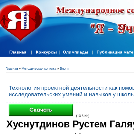
Главная
|
Конкурсы
|
Олимпиады
|
Публикация мат
Главная
»
Методическая копилка
»
Блоги
Технология проектной деятельности как пом
исследовательских умений и навыков у школ
(13.6 Kb)
Хуснутдинов Рустем Гал