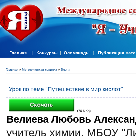
Главная
|
Конкурсы
|
Олимпиады
|
Публикация мат
Главная
»
Методическая копилка
»
Блоги
Урок по теме "Путешествие в мир кислот"
(70.6 Kb)
Велиева Любовь Алексан
учитель химии,
МБОУ "Л