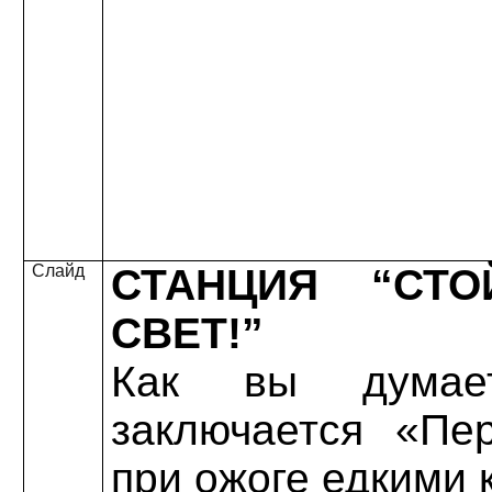
Слайд
СТАНЦИЯ “СТО
СВЕТ!”
Как вы дума
заключается «Пе
при ожоге едкими 