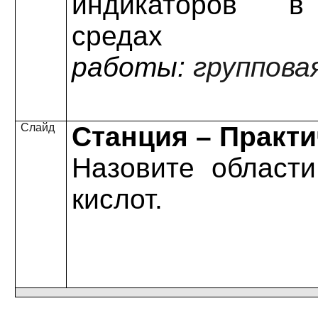
индикаторов в
средах
работы:
групповая
Слайд
Станция – Практи
Назовите област
кислот.