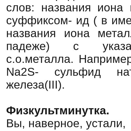
слов: названия иона 
суффиксом- ид ( в им
названия иона метал
падеже) с указа
с.о.металла. Например
Na2S- сульфид нат
железа(III).
Физкультминутка.
Вы, наверное, устали,