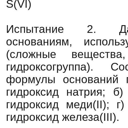
S(VI)
Испытание 2. Да
основаниям, исполь
(сложные вещества
гидроксогруппа). Со
формулы оснований п
гидроксид натрия; б)
гидроксид меди(II); г
гидроксид железа(III).