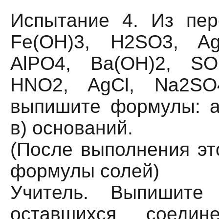
Испытание 4. Из пер
Fe(OH)3, H2SO3, A
AlPO4, Ba(ОН)2, SO
HNO2, AgCl, Na2SO
выпишите формулы: а)
в) оснований.
(После выполнения эт
формулы солей)
Учитель. Выпишите
оставшихся соедин