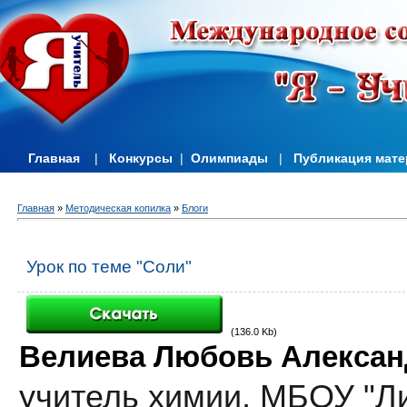
Главная
|
Конкурсы
|
Олимпиады
|
Публикация мат
Главная
»
Методическая копилка
»
Блоги
Урок по теме "Соли"
(136.0 Kb)
Велиева Любовь Алексан
учитель химии,
МБОУ "Л