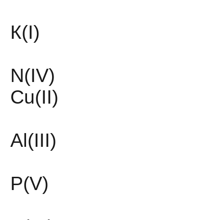
К(I)
N(IV)
Cu(II)
Al(III)
P(V)