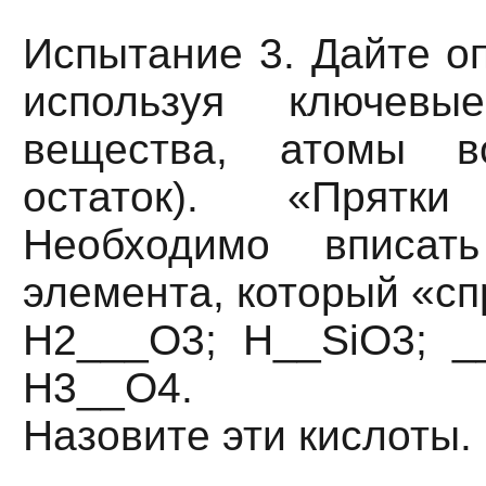
Испытание 3. Дайте о
используя ключевы
вещества, атомы во
остаток). «Прятк
Необходимо вписать
элемента, который «с
H2___O3; Н__SiO3; _
H3__O4.
Назовите эти кислоты.