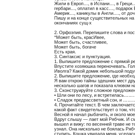
Жили в Европ…, в Испани…, в Греци…,
гербари…, оплатил в касс…, подарок
Америк…, каникулы в Англи…., от до
Пишу и на конце существительных на –
окончаниях сущ-х
2. Орфоэпия. Перепишите слова и пост
*Может быть, красИвее,
Может быть, счастливее,
Может быть, богаче
Есть края.
3. Синтаксис и пунктуация.
1. Выпишите предложение с прямой р
Впустите хозяюшка переночевать. Голу
Иволга? Какой домик небольшой поду
2. Выпишите предложение, где необхо
Я вам открою тайны здешних мест дру
несколько шагов и показала клювом на
3. Сконструируйте сложное предложен
• Шли они по лесу, и встрет
• Сладок предрассветный со
4. Прочитайте текст. В чем заключает
какой факт свидетельствует о том, чт
Весной я начал рыбачить, и около мо
Вдруг слышу — лает мой Рябчик. И сме
вышел и вижу: по весенней траве не 
узнал. Она нисколько не боялась Рябч
ступить. Кошка увидала меня, уселась