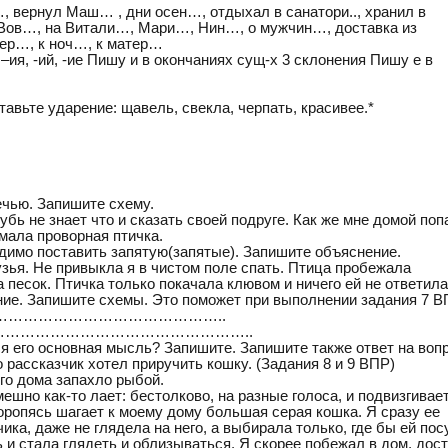
 вернул Маш… , дни осен…, отдыхал в санатори.., хранил в
 Вов…, на Витали…, Мари…, Нин…, о мужчин…, доставка из
чер…, к ноч…, к матер…
ия, -ий, -ие Пишу и в окончаниях сущ-х 3 склонения Пишу е в
авьте ударение: щавель, свекла, черпать, красивее.*
ечью. Запишите схему.
бь не знает что и сказать своей подруге. Как же мне домой поп
мала проворная птичка.
димо поставить запятую(запятые). Запишите объяснение.
зья. Не привыкла я в чистом поле спать. Птица пробежала
 песок. Птичка только покачала клювом и ничего ей не ответила
ие. Запишите схемы. Это поможет при выполнении задания 7 В
илась……………………………………………..
н, и …………………………………………………..
ся его основная мысль? Запишите. Запишите также ответ на вопр
о рассказчик хотел приручить кошку. (Задания 8 и 9 ВПР)
его дома запахло рыбой.
шно как-то лает: бестолково, на разные голоса, и подвизгивает
торопясь шагает к моему дому большая серая кошка. Я сразу ее
ика, даже не глядела на него, а выбирала только, где бы ей по
 и стала глядеть и облизываться. Я скорее побежал в дом, дос