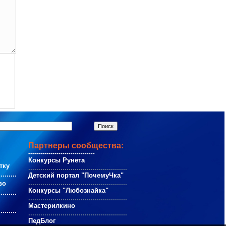
Партнеры сообщества:
---------------------------------
Конкурсы Рунета
тку
.................................................
.........
Детский портал "ПочемуЧка"
.................................................
во
Конкурсы "Любознайка"
.........
.................................................
Мастерилкино
.........
.................................................
ПедБлог