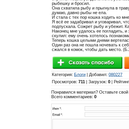
рыбешку и бросил.
Она схватила рыбу и прыгнула в траву
думаю, давно рыбы не ела.
И стала с тех пор кошка ходить ко мне
Я всё ее задабривал и уговаривал, чт
подпускала. Сожрет рыбу и убежит. Ка
Наконец мне удалось ее погладить, и 
скулил: ему очень хотелось познакоми
Теперь кошка целыми днями вертелась
Один раз она не пошла ночевать к себ
сжался в комок, чтобы дать место. (Б
Категория
:
Блоги
|
Добавил
:
080227
Просмотров
:
711
|
Загрузок
:
0
|
Рейтинг
Понравился материал? Оставьте свой 
Всего комментариев
:
0
Имя *:
Email *: