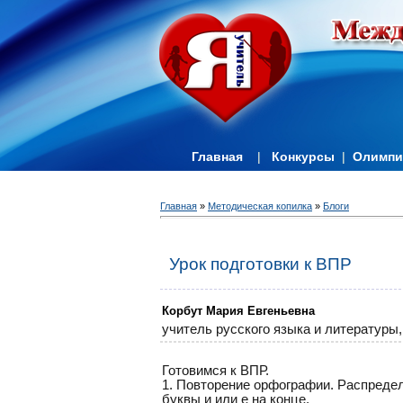
Главная
|
Конкурсы
|
Олимп
Главная
»
Методическая копилка
»
Блоги
Урок подготовки к ВПР
Корбут Мария Евгеньевна
учитель русского языка и литературы
Готовимся к ВПР.
1. Повторение орфографии. Распредел
буквы и или е на конце.