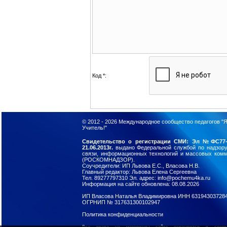
Код *:
© 2012 - 2026
Международное сообщество педагогов "Я
Учитель!"
Свидетельство о регистрации СМИ: Эл №ФС77-
21.06.2013г.
выдано Федеральной службой по надзор
связи, информационных технологий и массовых ком
(РОСКОМНАДЗОР).
Соучредители: ИП Львова Е.С., Власова Н.В.
Главный редактор: Львова Елена Сергеевна
Тел. 89277797310 Эл. адрес: info@pochemu4ka.ru
Информация на сайте обновлена: 08.08.2026
ИП Власова Наталья Владимировна ИНН 63194303728
ОГРНИП № 317631300102947
Политика конфиденциальности