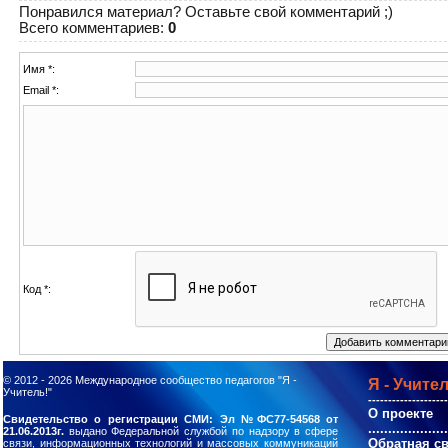
Понравился материал? Оставьте свой комментарий ;)
Всего комментариев
:
0
Имя *:
Email *:
Код *:
© 2012 - 2026
Международное сообщество педагогов "Я -
Я - Учител
Учитель!"
--------------------
О проекте
Свидетельство о регистрации СМИ: Эл №ФС77-54568 от
....................
21.06.2013г.
выдано Федеральной службой по надзору в сфере
Обратная с
связи, информационных технологий и массовых коммуникаций