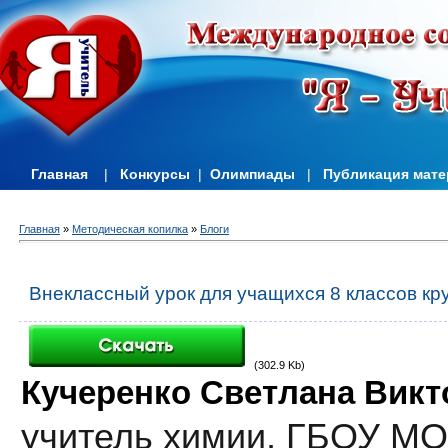
Главная
|
Конкурсы
|
Олимпиады
|
Публикация мат
Главная
»
Методическая копилка
»
Блоги
Внеклассный урок для учащихся 8 классов кр
(302.9 Kb)
Кучеренко Светлана Викт
учитель химии,
ГБОУ МО