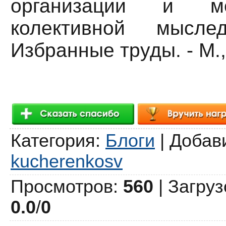
организации и ме
колективной мыслед
Избранные труды. - М.,
Категория
:
Блоги
|
Добав
kucherenkosv
Просмотров
:
560
|
Загруз
0.0
/
0