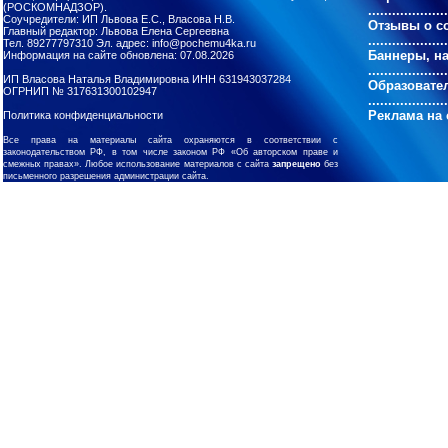
(РОСКОМНАДЗОР).
....................
Соучредители: ИП Львова Е.С., Власова Н.В.
Отзывы о с
Главный редактор: Львова Елена Сергеевна
....................
Тел. 89277797310 Эл. адрес: info@pochemu4ka.ru
Баннеры, н
Информация на сайте обновлена: 07.08.2026
....................
ИП Власова Наталья Владимировна ИНН 631943037284
Образовате
ОГРНИП № 317631300102947
....................
Реклама на 
Политика конфиденциальности
Все права на материалы сайта охраняются в соответствии с
законодательством РФ, в том числе законом РФ «Об авторском праве и
смежных правах». Любое использование материалов с сайта
запрещено
без
письменного разрешения администрации сайта.