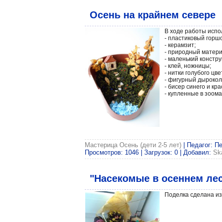
Осень на крайнем севере
В ходе работы испо
- пластиковый горшо
- керамзит;
- природный матери
- маленький констру
- клей, ножницы;
- нитки голубого цве
- фигурный дырокол
- бисер синего и кра
- купленные в зоом
Мастерица Осень (дети 2-5 лет)
| Педагог: П
Просмотров: 1046 | Загрузок: 0 | Добавил:
Sk
"Насекомые в осеннем ле
Поделка сделана из