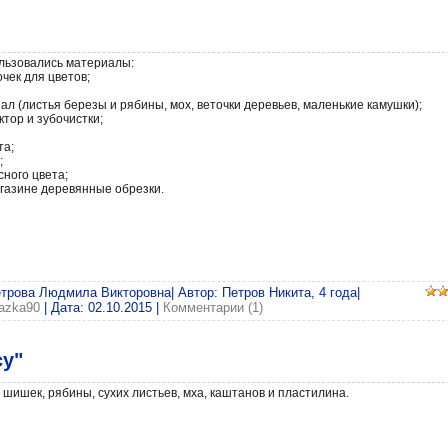
льзовались материалы:
чек для цветов;
ал (листья березы и рябины, мох, веточки деревьев, маленькие камушки);
ктор и зубочистки;
та;
;
сного цвета;
агазине деревянные обрезки.
етрова Людмила Викторовна| Автор: Петров Никита, 4 года|
azka90
| Дата:
02.10.2015
|
Комментарии (1)
су"
 шишек, рябины, сухих листьев, мха, каштанов и пластилина.