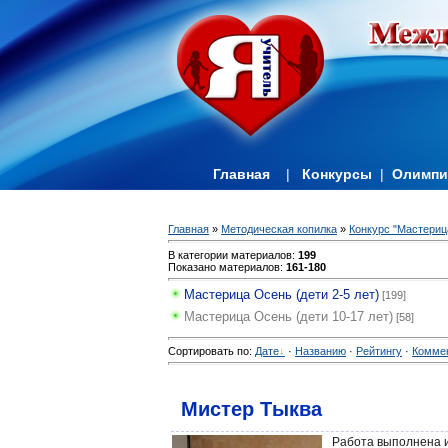
Главная
|
Конкурсы
|
Олимп
Главная
»
Методическая копилка
»
Конкурс "Мастерица
В категории материалов
:
199
Показано материалов
:
161-180
Мастерица Осень (дети 2-5 лет)
[199]
Мастерица Осень (дети 10-17 лет)
[58]
Сортировать по
:
Дате
·
Названию
·
Рейтингу
·
Комме
Мистер Тыква
Работа выполнена и