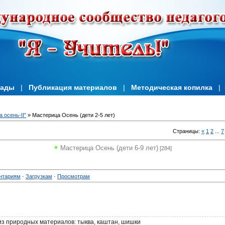
иады
|
Публикация материалов
|
Методическая копилка
|
 осень-II"
» Мастерица Осень (дети 2-5 лет)
Страницы
:
«
1
2
...
7
Мастерица Осень (дети 6-9 лет)
[284]
нтариям
·
Загрузкам
·
Просмотрам
з природных материалов: тыква, каштан, шишки