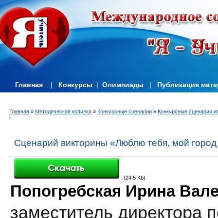
Главная
|
Конкурсы
|
Олимпиады
|
Публикация мат
Главная
»
Методическая копилка
»
Конкурсные сценарии
»
Конкурсные сценарии и
Сценарий викторины «Люблю тебя, мой город
(24.5 Kb)
Попогребская Ирина Вал
заместитель директора п