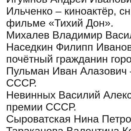
Ильченко – киноактёр, с
фильме «Тихий Дон».
Михалев Владимир Василь
Наседкин Филипп Иванови
почётный гражданин гор
Пульман Иван Алазович –
СССР.
Невинных Василий Алексе
премии СССР.
Сыроватская Нина Петров
Тараканова Валентина Ко