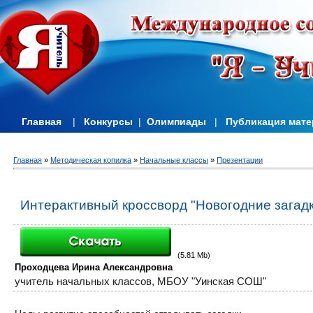
Главная
|
Конкурсы
|
Олимпиады
|
Публикация мат
Главная
»
Методическая копилка
»
Начальные классы
»
Презентации
Интерактивный кроссворд "Новогодние загад
(5.81 Mb)
Проходцева Ирина Александровна
учитель начальных классов,
МБОУ "Уинская СОШ"