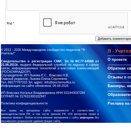
Код *:
© 2012 - 2026
Международное сообщество педагогов "Я -
Я - Учител
Учитель!"
--------------------
О проекте
Свидетельство о регистрации СМИ: Эл №ФС77-54568 от
....................
21.06.2013г.
выдано Федеральной службой по надзору в сфере
Обратная с
связи, информационных технологий и массовых коммуникаций
(РОСКОМНАДЗОР).
....................
Соучредители: ИП Львова Е.С., Власова Н.В.
Отзывы о с
Главный редактор: Львова Елена Сергеевна
....................
Тел. 89277797310 Эл. адрес: info@pochemu4ka.ru
Баннеры, н
Информация на сайте обновлена: 09.08.2026
....................
ИП Власова Наталья Владимировна ИНН 631943037284
Образовате
ОГРНИП № 317631300102947
....................
Реклама на 
Политика конфиденциальности
Все права на материалы сайта охраняются в соответствии с
законодательством РФ, в том числе законом РФ «Об авторском праве и
смежных правах». Любое использование материалов с сайта
запрещено
без
письменного разрешения администрации сайта.