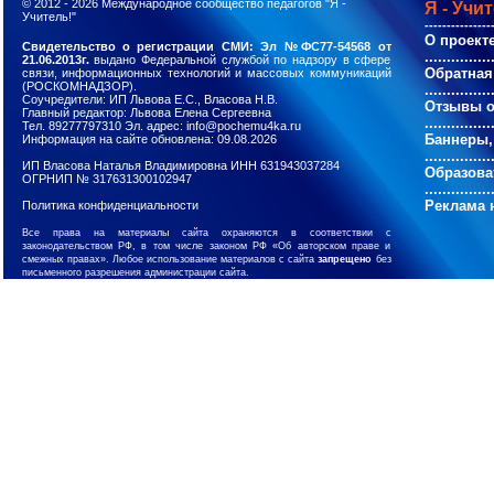
© 2012 - 2026
Международное сообщество педагогов "Я -
Я - Учи
Учитель!"
---------------
О проект
Свидетельство о регистрации СМИ: Эл №ФС77-54568 от
...............
21.06.2013г.
выдано Федеральной службой по надзору в сфере
Обратная
связи, информационных технологий и массовых коммуникаций
(РОСКОМНАДЗОР).
...............
Соучредители: ИП Львова Е.С., Власова Н.В.
Отзывы о
Главный редактор: Львова Елена Сергеевна
...............
Тел. 89277797310 Эл. адрес: info@pochemu4ka.ru
Баннеры,
Информация на сайте обновлена: 09.08.2026
...............
ИП Власова Наталья Владимировна ИНН 631943037284
Образова
ОГРНИП № 317631300102947
...............
Реклама 
Политика конфиденциальности
Все права на материалы сайта охраняются в соответствии с
законодательством РФ, в том числе законом РФ «Об авторском праве и
смежных правах». Любое использование материалов с сайта
запрещено
без
письменного разрешения администрации сайта.