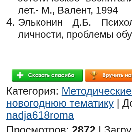
лет.- М., Валент, 1994
Эльконин Д.Б. Психо
личности, проблемы обу
Категория
:
Методические
новогоднюю тематику
|
Д
nadja618roma
Просмотров
:
2872
|
Загру