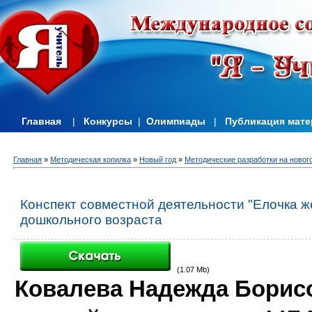
Главная
|
Конкурсы
|
Олимпиады
|
Публикация мат
Главная
»
Методическая копилка
»
Новый год
»
Методические разработки на новог
Конспект совместной деятельности "Елочка ж
дошкольного возраста
(1.07 Mb)
Ковалева Надежда Борис