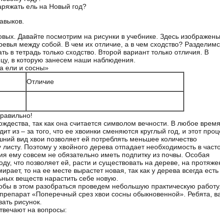
аряжать ель на Новый год?
авыков.
новых. Давайте посмотрим на рисунки в учебнике. Здесь изображен
ревья между собой. В чем их отличие, а в чем сходство? Разделимс
ь в тетрадь только сходство. Второй вариант только отличия. В
ицу, в которую занесем наши наблюдения.
а ели и сосны»
Отличие
равильно!
ождества, так как она считается символом вечности. В любое врем
ит из – за того, что ее хвоинки сменяются круглый год, и этот проц
шний вид хвои позволяет ей потреблять меньшее количество
листу. Поэтому у хвойного дерева отпадает необходимость в част
ия ему совсем не обязательно иметь подпитку из почвы. Особая
ду, что позволяет ей, расти и существовать на дереве, на протяже
ирает, то на ее месте вырастет новая, так как у дерева всегда есть
ьных веществ нарастить себе новую.
тобы в этом разобраться проведем небольшую практическую работу
 препарат «Поперечный срез хвои сосны обыкновенной». Ребята, 
вать рисунок.
твечают на вопросы: