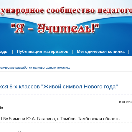
иады
|
Публикация материалов
|
Методическая копилка
|
дические разработки на новогоднюю тематику
хся 6-х классов "Живой символ Нового года"
11.01.2016
b)
 5 имени Ю.А. Гагарина, г. Тамбов, Тамбовская область