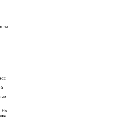
ы
я на
я
есс
ой
нии
. На
ваша