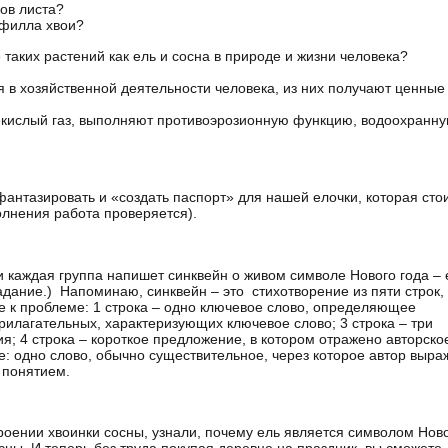
ов листа?
офилла хвои?
е таких растений как ель и сосна в природе и жизни человека?
я в хозяйственной деятельности человека, из них получают ценные
екислый газ, выполняют противоэрозионную функцию, водоохранну
фантазировать и «создать паспорт» для нашей елочки, которая сто
лнения работа проверяется).
и каждая группа напишет синквейн о живом символе Нового года – 
ание.) Напоминаю, синквейн – это стихотворение из пяти строк, 
е к проблеме: 1 строка – одно ключевое слово, определяющее
прилагательных, характеризующих ключевое слово; 3 строка – три
я; 4 строка – короткое предложение, в котором отражено авторско
е: одно слово, обычно существительное, через которое автор выра
 понятием.
роении хвоинки сосны, узнали, почему ель является символом Нов