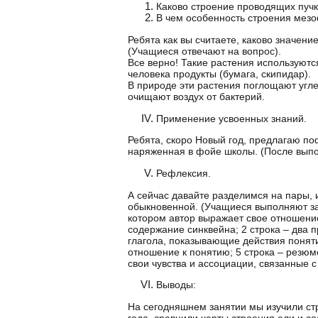
Каково строение проводящих пучк
В чем особенность строения мез
Ребята как вы считаете, каково значени
(Учащиеся отвечают на вопрос).
Все верно! Такие растения используютс
человека продукты (бумага, скипидар).
В природе эти растения поглощают угл
очищают воздух от бактерий.
Применение усвоенных знаний.
Ребята, скоро Новый год, предлагаю по
наряженная в фойе школы. (После выпо
Рефлексия.
А сейчас давайте разделимся на пары, 
обыкновенной. (Учащиеся выполняют зад
котором автор выражает свое отношени
содержание синквейна; 2 строка – два 
глагола, показывающие действия поняти
отношение к понятию; 5 строка – резюм
свои чувства и ассоциации, связанные с
Выводы:
На сегодняшнем занятии мы изучили ст