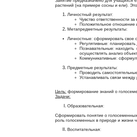
Занятие предназначено для учащихся 6
растений (на примере сосны и ели). Эт
Личностный результат:
Чувство ответственности за
Положительное отношение и
Метапредметные результаты:
Личностные: сформировать свое о
Регулятивные: планировать 
Познавательные: находить 
осуществлять анализ объек
Коммуникативные: сформул
Предметные результаты:
Проводить самостоятельные
Устанавливать связи между
Цель:
формирование знаний о голосемен
Задачи:
Образовательная:
Сформировать понятие о голосеменных 
роль голосеменных в природе и жизни ч
Воспитательная: