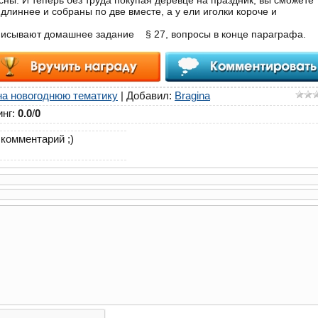
сны. И теперь без труда покупая деревце на праздник, вы сможете
 длиннее и собраны по две вместе, а у ели иголки короче и
аписывают домашнее задание § 27, вопросы в конце параграфа.
на новогоднюю тематику
|
Добавил
:
Bragina
инг
:
0.0
/
0
комментарий ;)