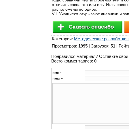
года, сравнили черты строения ели и со
отличить сосна это или ель. Иглы сосны
расположены по одной.
VIІ. Учащиеся открывают дневники и з
Категория
:
Методические разработки 
Просмотров
:
1995
|
Загрузок
:
51
|
Рейт
Понравился материал? Оставьте свой 
Всего комментариев
:
0
Имя *:
Email *: