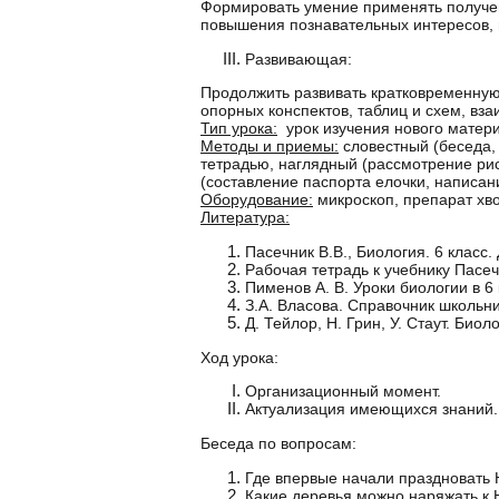
Формировать умение применять получен
повышения познавательных интересов, 
Развивающая:
Продолжить развивать кратковременную
опорных конспектов, таблиц и схем, вза
Тип урока:
урок изучения нового матер
Методы и приемы:
словестный (беседа, 
тетрадью, наглядный (рассмотрение рис
(составление паспорта елочки, написан
Оборудование:
микроскоп, препарат хво
Литература:
Пасечник В.В., Биология. 6 класс. 
Рабочая тетрадь к учебнику Пасечн
Пименов А. В. Уроки биологии в 6
З.А. Власова. Справочник школьн
Д. Тейлор, Н. Грин, У. Стаут. Биол
Ход урока:
Организационный момент.
Актуализация имеющихся знаний.
Беседа по вопросам:
Где впервые начали праздновать 
Какие деревья можно наряжать к 