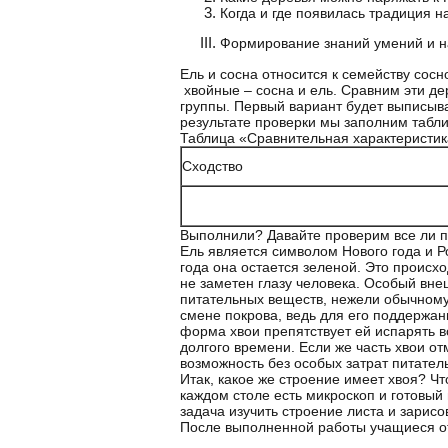
Когда и где появилась традиция н
Формирование знаний умений и н
Ель и сосна относится к семейству сос
хвойные – сосна и ель. Сравним эти де
группы. Первый вариант будет выписыват
результате проверки мы заполним табл
Таблица «Сравнительная характеристик
Сходство
Выполнили? Давайте проверим все ли п
Ель является символом Нового года и Р
года она остается зеленой. Это происход
не заметен глазу человека. Особый вне
питательных веществ, нежели обычному 
смене покрова, ведь для его поддержан
форма хвои препятствует ей испарять во
долгого времени. Если же часть хвои отм
возможность без особых затрат питател
Итак, какое же строение имеет хвоя? Ч
каждом столе есть микроскоп и готовый
задача изучить строение листа и зарисо
После выполненной работы учащиеся о