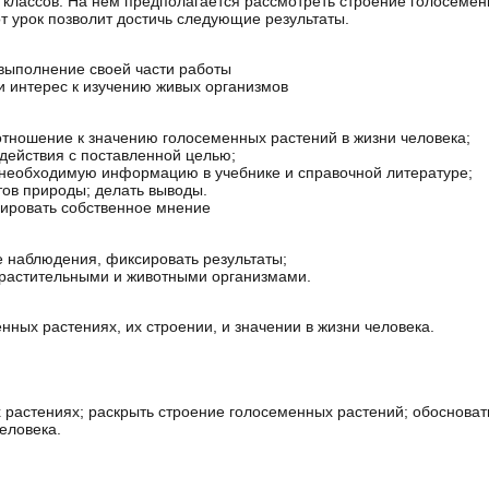
 классов. На нем предполагается рассмотреть строение голосеме
от урок позволит достичь следующие результаты.
 выполнение своей части работы
 интерес к изучению живых организмов
тношение к значению голосеменных растений в жизни человека;
действия с поставленной целью;
необходимую информацию в учебнике и справочной литературе;
тов природы; делать выводы.
ировать собственное мнение
 наблюдения, фиксировать результаты;
 растительными и животными организмами.
ных растениях, их строении, и значении в жизни человека.
растениях; раскрыть строение голосеменных растений; обосноват
еловека.