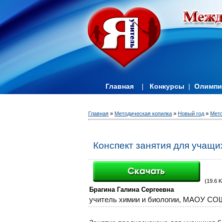
Главная
|
Конкурсы
|
Олимп
Главная
»
Методическая копилка
»
Новый год
»
Мето
Конспект занятия для учащи
(19.6 K
Брагина Галина Сергеевна
учитель химии и биологии,
МАОУ СОШ №