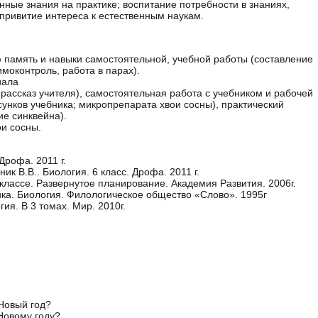
ные знания на практике; воспитание потребности в знаниях,
привитие интереса к естественным наукам.
 память и навыки самостоятельной, учебной работы (составление
имоконтроль, работа в парах).
иала
рассказ учителя), самостоятельная работа с учебником и рабочей
унков учебника; микропрепарата хвои сосны), практический
ие синквейна).
и сосны.
Дрофа. 2011 г.
ик В.В.. Биология. 6 класс. Дрофа. 2011 г.
 классе. Развернутое планирование. Академия Развития. 2006г.
ика. Биология. Филологическое общество «Слово». 1995г
огия. В 3 томах. Мир. 2010г.
Новый год?
Новому году?