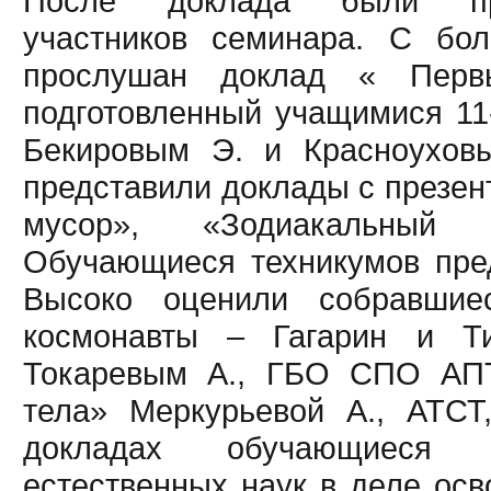
После доклада были пр
участников семинара. С бо
прослушан доклад « Перв
подготовленный учащимися 1
Бекировым Э. и Красноухов
представили доклады с презен
мусор», «Зодиакальный
Обучающиеся техникумов пре
Высоко оценили собравшие
космонавты – Гагарин и Ти
Токаревым А., ГБО СПО АПТ
тела» Меркурьевой А., АТСТ
докладах обучающиеся 
естественных наук в деле осв