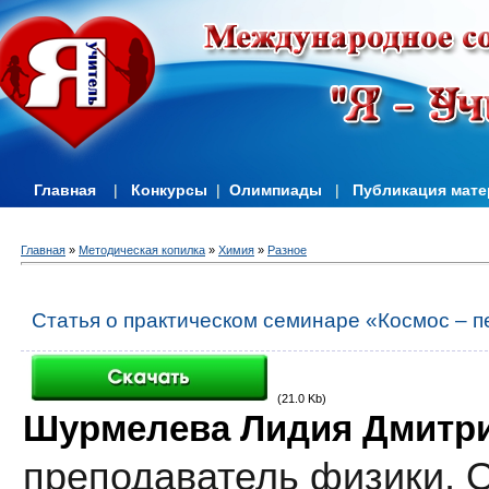
Главная
|
Конкурсы
|
Олимпиады
|
Публикация мат
Главная
»
Методическая копилка
»
Химия
»
Разное
Статья о практическом семинаре «Космос – п
(21.0 Kb)
Шурмелева Лидия Дмитр
преподаватель физики,