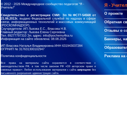
© 2012 - 2026
Международное сообщество педагогов "Я -
Я - Учител
Учитель!"
--------------------
О проекте
Свидетельство о регистрации СМИ: Эл №ФС77-54568 от
....................
21.06.2013г.
выдано Федеральной службой по надзору в сфере
Обратная с
связи, информационных технологий и массовых коммуникаций
(РОСКОМНАДЗОР).
....................
Соучредители: ИП Львова Е.С., Власова Н.В.
Отзывы о с
Главный редактор: Львова Елена Сергеевна
....................
Тел. 89277797310 Эл. адрес: info@pochemu4ka.ru
Баннеры, н
Информация на сайте обновлена: 08.08.2026
....................
ИП Власова Наталья Владимировна ИНН 631943037284
Образовате
ОГРНИП № 317631300102947
....................
Реклама на 
Политика конфиденциальности
Все права на материалы сайта охраняются в соответствии с
законодательством РФ, в том числе законом РФ «Об авторском праве и
смежных правах». Любое использование материалов с сайта
запрещено
без
письменного разрешения администрации сайта.