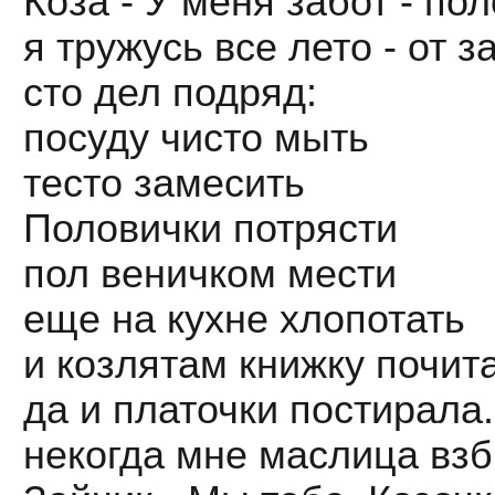
Коза - У меня забот - пол
я тружусь все лето - от з
сто дел подряд:
посуду чисто мыть
тесто замесить
Половички потрясти
пол веничком мести
еще на кухне хлопотать
и козлятам книжку почит
да и платочки постирала..
некогда мне маслица взб