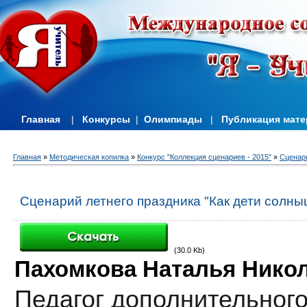
Главная
|
Конкурсы
|
Олимпиады
|
Публикация мат
Главная
»
Методическая копилка
»
Конкурс "Коллекция сценариев - 2015"
»
Сценари
Сценарий летнего праздника "Как дети солны
(30.0 Kb)
Пахомкова Наталья Нико
Педагог дополнительног