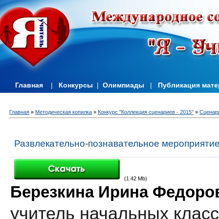
Главная
|
Конкурсы
|
Олимпиады
|
Публикация мат
Главная
»
Методическая копилка
»
Конкурс "Коллекция сценариев - 2015"
»
Сценари
Развлекательно-познавательное мероприятие
(1.42 Mb)
Березкина Ирина Федоро
учитель начальных клас