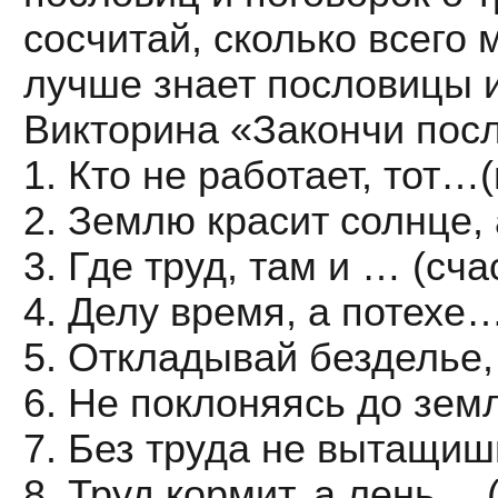
сосчитай, сколько всего 
лучше знает пословицы и
Викторина «Закончи пос
1. Кто не работает, тот…(
2. Землю красит солнце, 
3. Где труд, там и … (сча
4. Делу время, а потехе…
5. Откладывай безделье,
6. Не поклоняясь до зем
7. Без труда не вытащиш
8. Труд кормит, а лень …(