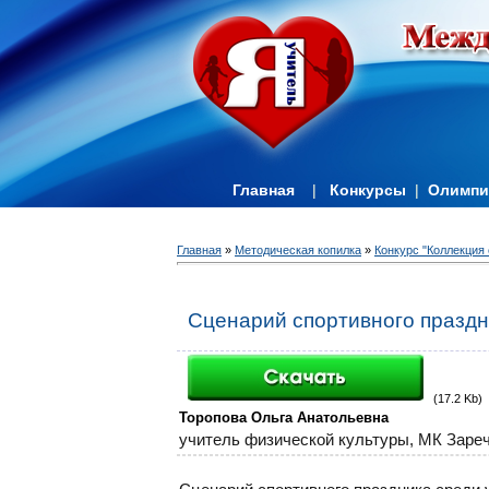
Главная
|
Конкурсы
|
Олимп
Главная
»
Методическая копилка
»
Конкурс "Коллекция 
Сценарий спортивного праздн
(17.2 Kb)
Торопова Ольга Анатольевна
учитель физической культуры,
МК Заре