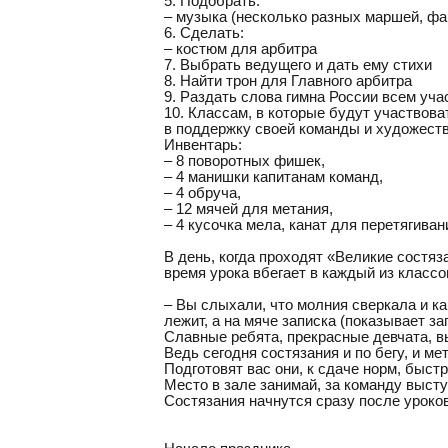
5. Подобрать:
– музыка (несколько разных маршей, ф
6. Сделать:
– костюм для арбитра
7. Выбрать ведущего и дать ему стихи
8. Найти трон для Главного арбитра
9. Раздать слова гимна России всем уч
10. Классам, в которые будут участвова
в поддержку своей команды и художест
Инвентарь:
– 8 поворотных фишек,
– 4 манишки капитанам команд,
– 4 обруча,
– 12 мячей для метания,
– 4 кусочка мела, канат для перетягиван
В день, когда проходят «Великие состяз
время урока вбегает в каждый из классов
– Вы слыхали, что молния сверкала и ка
лежит, а на мяче записка (показывает за
Славные ребята, прекрасные девчата, в
Ведь сегодня состязания и по бегу, и ме
Подготовят вас они, к сдаче норм, быстр
Место в зале занимай, за команду высту
Состязания начнутся сразу после уроко