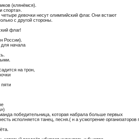
иков (клянёмся).
и спорта».
й четыре девочки несут олимпийский флаг. Они встают
олько с другой стороны.
кий флаг!
мн России).
о для начала
сь.
тыми.
адится на трон,
вочки
 пяти
ле
а»)
манда победительница, которая набрала больше первых
честь исполняется танец, песня.( н а усмотрение организаторов
ёта.