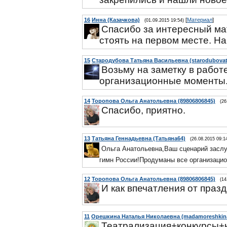
16
Инна (Казачкова)
[
Материал
]
(01.09.2015 19:54)
Спасибо за интересный ма
стоять на первом месте. Н
15
Стародубова Татьяна Васильевна (starodubovat
Возьму на заметку в рабо
организационные моменты.
14
Торопова Ольга Анатольевна (89806806845)
(26
Спасибо, приятно.
13
Татьяна Геннадьевна (Татьяна64)
(26.08.2015 09:1
Ольга Анатольевна,Ваш сценарий заслу
гимн России!Продуманы все организаци
12
Торопова Ольга Анатольевна (89806806845)
(14
И как впечатления от праз
11
Орешкина Наталья Николаевна (madamoreshkin
Театрализация+конкурсы+