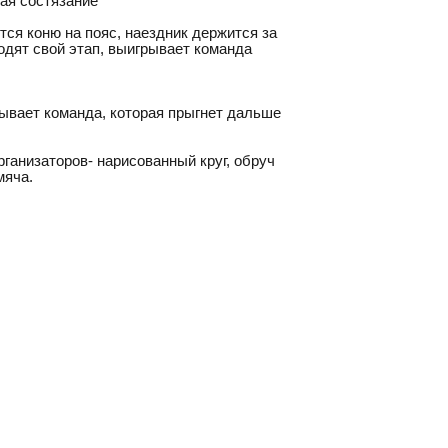
ая состязание
тся коню на пояс, наездник держится за
одят свой этап, выигрывает команда
ывает команда, которая прыгнет дальше
рганизаторов- нарисованный круг, обруч
мяча.