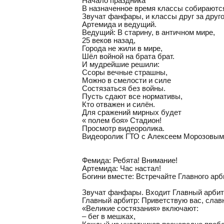
Начало праздника
В назначенное время классы собираютс
Звучат фанфары, и классы друг за друго
Артемида и ведущий.
Ведущий: В старину, в античном мире,
25 веков назад,
Города не жили в мире,
Шёл войной на брата брат.
И мудрейшие решили:
Ссоры вечные страшны,
Можно в смелости и силе
Состязаться без войны.
Пусть сдают все нормативы,
Кто отважен и силён.
Для сражений мирных будет
« полем боя» Стадион!
Просмотр видеоролика.
Видеоролик ГТО с Алексеем Морозовым
Фемида: Ребята! Внимание!
Артемида: Час настал!
Богини вместе: Встречайте Главного арб
Звучат фанфары. Входит Главный арбитр
Главный арбитр: Приветствую вас, славн
«Великие состязания» включают:
– бег в мешках,