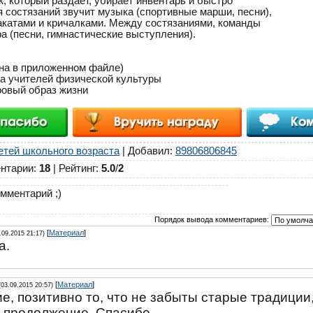
, который раздаёт, убирает инвентарь и быстро
я состязаний звучит музыка (спортивные марши, песни),
катами и кричалками. Между состязаниями, команды
 (песни, гимнастические выступления).
на в приложенном файле)
а учителей физической культуры
ровый образ жизни
етей школьного возраста
|
Добавил
:
89806806845
нтарии
:
18
|
Рейтинг
:
5.0
/
2
мментарий ;)
Порядок вывода комментариев:
[
Материал
]
.09.2015 21:17)
а.
[
Материал
]
(03.09.2015 20:57)
, позитивно то, что не забыты старые традиции
 продолжение. Спасибо.