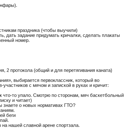
анфары).
астникам праздника (чтобы выучили)
ть, дать задание придумать кричалки, сделать плакаты
венный номер.
ия, 2 протокола (общий и для перетягивания каната)
ания», выбирается первоклассник, который во
-участников с мячом и запиской в руках и кричит:
к что-то упало. Смотрю по сторонам, мяч баскетбольный
писку и читает)
ы знаете о новых нормативах ГТО?
таниям.
ей беги
пай.
в на нашей славной арене спортзала.