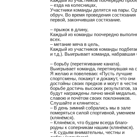
Каждый из участников поочередно пробе
– езда на колесницах,
Участники команды делятся на пары. Од
обруч. Во время проведения состязания
первой, закончившая состязание.
– прыжок в длину,
Каждый из команды поочередно выполняе
всех.
– метание мяча в цель,
Каждый из участников команды подбегает
и т.д.). Выигрывает команда, набравшая
– борьбу (перетягивание каната).
Выигрывает команда, перетянувшая на с
Я желаю и повелеваю: «Пусть лучшие
спортсмены, покажут и докажут, что они
достойны своих предков и могут в честн
борьбе достичь высоких результатов, за
будут награждены лично мной медалью,
славою и почётом своих поклонников.
Слушайте и клянитесь:
– В день зимний собрались мы в зале
померяться силой спортивной, умением
(клянёмся).
– Клянёмся, что будем всегда благо-
родны к соперникам нашим (клянёмся).
– К судьям внимательны, честны и