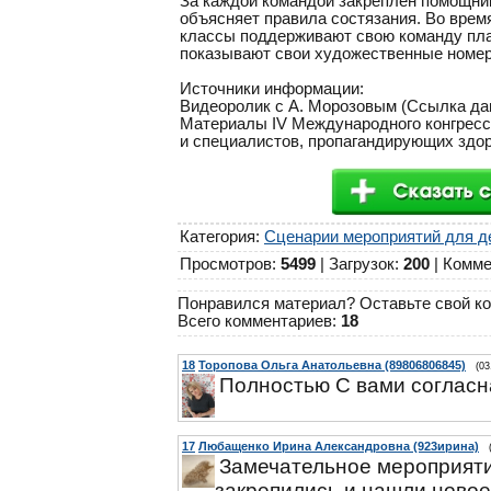
За каждой командой закреплён помощник
объясняет правила состязания. Во врем
классы поддерживают свою команду пла
показывают свои художественные номера
Источники информации:
Видеоролик с А. Морозовым (Ссылка да
Материалы IV Международного конгресс
и специалистов, пропагандирующих здо
Категория
:
Сценарии мероприятий для д
Просмотров
:
5499
|
Загрузок
:
200
|
Комме
Понравился материал? Оставьте свой ко
Всего комментариев
:
18
18
Торопова Ольга Анатольевна (89806806845)
(03
Полностью С вами согласн
17
Любащенко Ирина Александровна (923ирина)
Замечательное мероприятие
закрепились и нашли новое