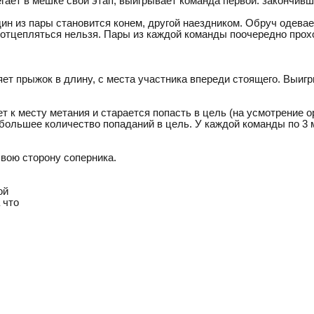
гает в мешке свой этап, выигрывает команда первой. закончивш
ин из пары становится конем, другой наездником. Обруч одевае
 отцепляться нельзя. Пары из каждой команды поочередно прох
т прыжок в длину, с места участника впереди стоящего. Выигр
 к месту метания и старается попасть в цель (на усмотрение о
 большее количество попаданий в цель. У каждой команды по 3 
вою сторону соперника.
ой
 что