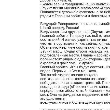
добры (клянёмся).
-Будем верны традициям наших выпускн
Звучит песня Муслима Магомаева «Геро
Появляется девочка с факелом, а за не
рядом с Главным арбитром и богинями, т
Ведущий: Расправляет крылья олимпийс
Шагай вперед, Россия!
Ведь спорт нам друг, не враг! (Звучит ги
Главный арбитр: Теперь у нас всё готов
состязаний. Я желаю узреть, так ли вы
честны в состязаниях, как сейчас кляли
Объявляю «великие состязания» откры
Звучит марш. Судья строит команды на
подготовленные места. Главный арбитр с
богини стоят рядом с одной стороны, де
с флагом и факелом – с другой.
Главный арбитр: Игры будут состоять из
видов. Первый – «Бег в мешках».
Так он объявляет начало каждого
состязания, по его окончании называет
победителя и награждает грамотой. Пос
последнего вида («Перетягивание канат
определяется абсолютный чемпион – ко
мест. Она награждается медалями, в её 
аплодисменты
всех участников и болельщиков круг поч