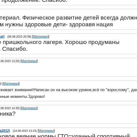
териал. Физическое развитие детей всегда долж
ам нужны здоровые дети- здороавя нация
at)
[
Материал
]
(26.08.2015 20:58)
те пришкольного лагеря. Хорошо продуманы
 Спасибо.
[
Материал
]
.08.2015 13:20)
[
Материал
]
4)
живает внимания!Написан он на высоком уровне,всё по "взрослому", да
онные моменты.Здорово!
[
Материал
]
.08.2015 14:30)
дника?
a2012)
[
Материал
]
(14.08.2015 13:23)
новое веяние нормы ГТО=удачный спортивный