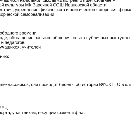
 учащихся начальной школы «Быстрее! Выше! Сильнее!»
ской культуры МК Заречной СОШ Ивановской области
ствия, укрепление физического и психического здоровья, форм
творческой самореализации
вободного времени.
анде, обогащение навыков общения, опыта публичных выступлен
и педагогов.
 учащихся, учителей
нию:
ршеклассников, они проводят беседы об истории ВФСК ГТО в кл
ЕЕ»,
порта, участникам, несущим факел и флаг.