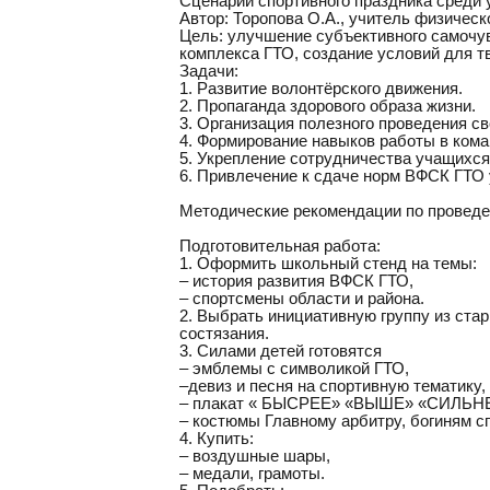
Сценарий спортивного праздника среди
Автор: Торопова О.А., учитель физиче
Цель: улучшение субъективного самочув
комплекса ГТО, создание условий для 
Задачи:
1. Развитие волонтёрского движения.
2. Пропаганда здорового образа жизни.
3. Организация полезного проведения с
4. Формирование навыков работы в ком
5. Укрепление сотрудничества учащихся 
6. Привлечение к сдаче норм ВФСК ГТО
Методические рекомендации по проведе
Подготовительная работа:
1. Оформить школьный стенд на темы:
– история развития ВФСК ГТО,
– спортсмены области и района.
2. Выбрать инициативную группу из ста
состязания.
3. Силами детей готовятся
– эмблемы с символикой ГТО,
–девиз и песня на спортивную тематику,
– плакат « БЫСРЕЕ» «ВЫШЕ» «СИЛЬН
– костюмы Главному арбитру, богиням с
4. Купить:
– воздушные шары,
– медали, грамоты.