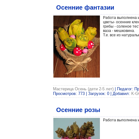
Осенние фантазии
Работа выполнена и
цветы- осенние кле
грибы - соленое тес
ваза - мешковина.
Т.е. все из натурал
Мастерица Осень (дети 2-5 лет)
| Педагог: П
Просмотров: 773 | Загрузок: 0 | Добавил:
K-G
Осенние розы
Работа выполнена и