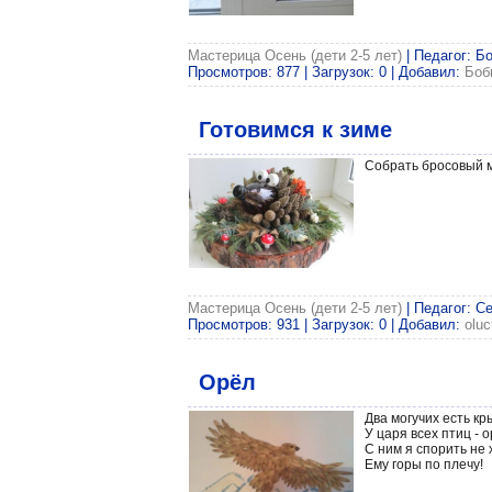
Мастерица Осень (дети 2-5 лет)
| Педагог: Б
Просмотров: 877 | Загрузок: 0 | Добавил:
Боб
Готовимся к зиме
Собрать бросовый 
Мастерица Осень (дети 2-5 лет)
| Педагог: С
Просмотров: 931 | Загрузок: 0 | Добавил:
olu
Орёл
Два могучих есть кр
У царя всех птиц - о
С ним я спорить не х
Ему горы по плечу!