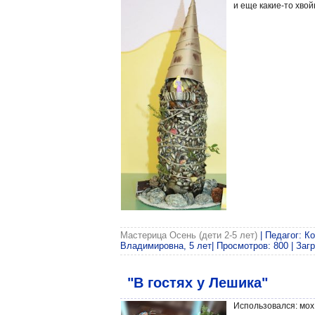
и еще какие-то хво
Мастерица Осень (дети 2-5 лет)
| Педагог: К
Владимировна, 5 лет| Просмотров: 800 | Загр
"В гостях у Лешика"
Использовался: мох,