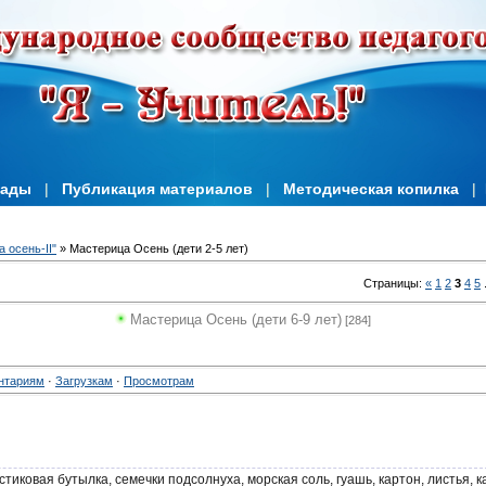
иады
|
Публикация материалов
|
Методическая копилка
|
 осень-II"
» Мастерица Осень (дети 2-5 лет)
Страницы
:
«
1
2
3
4
5
Мастерица Осень (дети 6-9 лет)
[284]
нтариям
·
Загрузкам
·
Просмотрам
тиковая бутылка, семечки подсолнуха, морская соль, гуашь, картон, листья, к