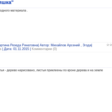
яшка"
одного материала .
ортина Резеда Ринатовна| Автор: Михайлов Арсений , 3года|
a
| Дата:
01.11.2015
|
Комментарии (0)
тья - дерево нарисовано, листья приклеены по кроне дерева и на земле