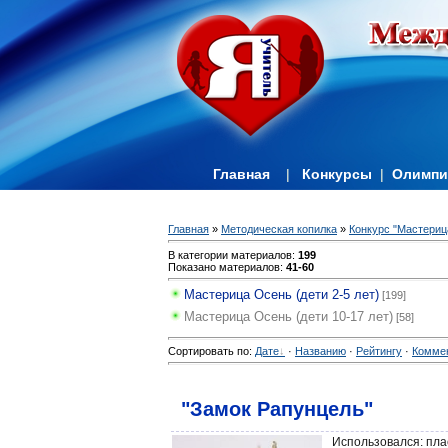
Главная
|
Конкурсы
|
Олимп
Главная
»
Методическая копилка
»
Конкурс "Мастерица
В категории материалов
:
199
Показано материалов
:
41-60
Мастерица Осень (дети 2-5 лет)
[199]
Мастерица Осень (дети 10-17 лет)
[58]
Сортировать по
:
Дате
·
Названию
·
Рейтингу
·
Комме
"Замок Рапунцель"
Использовался: плас