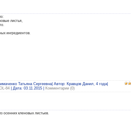
з:
новые листья,
то.
ьных ингредиентов.
римаченко Татьяна Сергеевна| Автор: Кравцов Данил, 4 года|
OL-84
| Дата:
03.11.2015
|
Комментарии (0)
з осенних кленовых листьев.