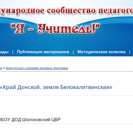
иады
|
Публикация материалов
|
Методическая копилка
|
ии
»
Конкурсные сценарии игровых программ
«Край Донской, земля Белокалитвинская»
БОУ ДОД Шолоховский ЦВР