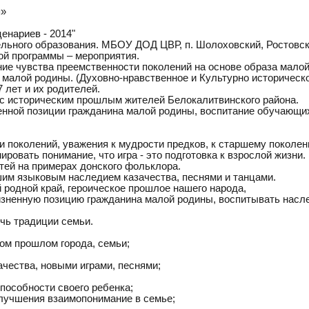
я»
енариев - 2014"
тельного образования. МБОУ ДОД ЦВР, п. Шолоховский, Ростовск
ой программы – мероприятия.
е чувства преемственности поколений на основе образа малой
 малой родины. (Духовно-нравственное и Культурно историческ
 лет и их родителей.
 с историческим прошлым жителей Белокалитвинского района.
енной позиции гражданина малой родины, воспитание обучающих
и поколений, уважения к мудрости предков, к старшему поколен
ировать понимание, что игра - это подготовка к взрослой жизни.
етей на примерах донского фольклора.
шим языковым наследием казачества, песнями и танцами.
й родной край, героическое прошлое нашего народа,
жизненную позицию гражданина малой родины, воспитывать насл
ечь традиции семьи.
ком прошлом города, семьи;
ачества, новыми играми, песнями;
пособности своего ребенка;
улучшения взаимопонимание в семье;