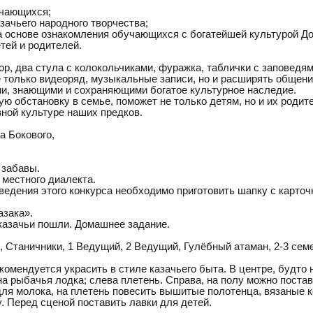
учающихся;
зачьего народного творчества;
а основе ознакомления обучающихся с богатейшей культурой До
етей и родителей.
, два стула с колокольчиками, фуражка, таблички с заповедям
е только видеоряд, музыкальные записи, но и расширять обще
ми, знающими и сохраняющими богатое культурное наследие.
ую обстановку в семье, поможет не только детям, но и их роди
вной культуре наших предков.
а Бокового,
 забавы.
 местного диалекта.
ведения этого конкурса необходимо приготовить шапку с карточ
азака».
казачьи пошли. Домашнее задание.
, Станичники, 1 Ведущий, 2 Ведущий, Гулёбный атаман, 2-3 се
омендуется украсить в стиле казачьего быта. В центре, будто н
дна рыбачья лодка; слева плетень. Справа, на полу можно поста
ля молока, на плетень повесить вышитые полотенца, вязаные ко
. Перед сценой поставить лавки для детей.