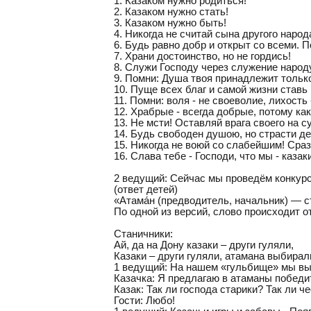
1. Казаком нужно родиться!
2. Казаком нужно стать!
3. Казаком нужно быть!
4. Никогда не считай сына другого народ
6. Будь равно добр и открыт со всеми. П
7. Храни достоинство, но не гордись!
8. Служи Господу через служение народ
9. Помни: Душа твоя принадлежит только 
10. Пуще всех благ и самой жизни ставь
11. Помни: воля - не своеволие, лихость 
12. Храбрые - всегда добрые, потому ка
13. Не мсти! Оставляй врага своего на с
14. Будь свободен душою, но страсти де
15. Никогда не воюй со слабейшим! Сраз
16. Слава тебе - Господи, что мы - казак
2 ведущий: Сейчас мы проведём конкурс 
(ответ детей)
«Атама́н (предводитель, начальник) — 
По одной из версий, слово происходит 
Станичники:
Ай, да на Дону казаки – други гуляли,
Казаки – други гуляли, атамана выбирал
1 ведущий: На нашем «гульбище» мы выби
Казачка: Я предлагаю в атаманы победи
Казак: Так ли господа старики? Так ли ч
Гости: Любо!