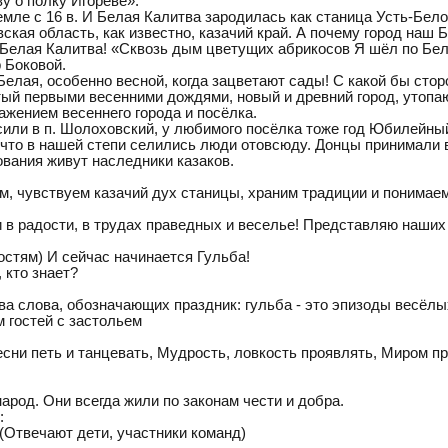
у о полку Игореве».
ле с 16 в. И Белая Калитва зародилась как станица Усть-Белок
овская область, как известно, казачий край. А почему город наш
 Белая Калитва! «Сквозь дым цветущих абрикосов Я шёл по Бел
 Боковой.
Белая, особенно весной, когда зацветают сады! С какой бы стор
ый первыми весенними дождями, новый и древний город, утопа
ажением весеннего города и посёлка.
асили в п. Шолоховский, у любимого посёлка тоже год Юбилейный
что в нашей степи селились люди отовсюду. Донцы принимали вс
нования живут наследники казаков.
м, чувствуем казачий дух станицы, храним традиции и понимаем
 и в радости, в трудах праведных и веселье! Представляю наших
гостям) И сейчас начинается Гульба!
 кто знает?
два слова, обозначающих праздник: гульба - это эпизоды весёлы
 гостей с застольем
есни петь и танцевать, Мудрость, ловкость проявлять, Миром п
народ. Они всегда жили по законам чести и добра.
:
(Отвечают дети, участники команд)