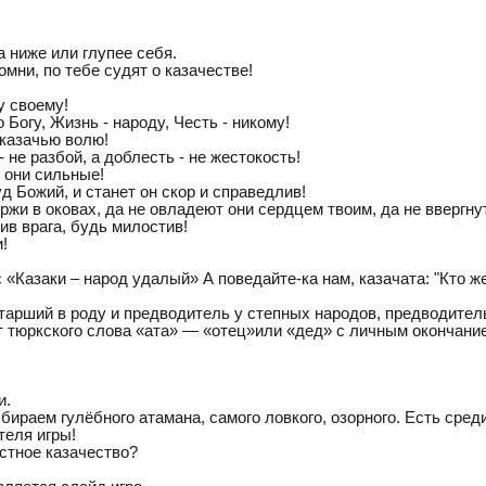
а ниже или глупее себя.
омни, по тебе судят о казачестве!
у своему!
Богу, Жизнь - народу, Честь - никому!
 казачью волю!
- не разбой, а доблесть - не жестокость!
к они сильные!
уд Божий, и станет он скор и справедлив!
ржи в оковах, да не овладеют они сердцем твоим, да не ввергну
ив врага, будь милостив!
и!
«Казаки – народ удалый» А поведайте-ка нам, казачата: "Кто же
старший в роду и предводитель у степных народов, предводител
от тюркского слова «ата» — «отец»или «дед» с личным окончани
и.
раем гулёбного атамана, самого ловкого, озорного. Есть среди
теля игры!
естное казачество?