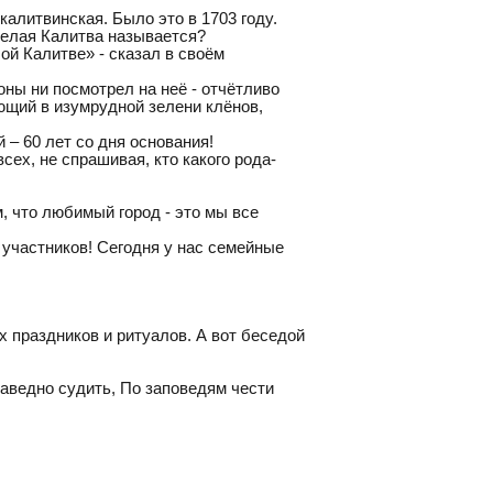
алитвинская. Было это в 1703 году.
 Белая Калитва называется?
ой Калитве» - сказал в своём
оны ни посмотрел на неё - отчётливо
ющий в изумрудной зелени клёнов,
 – 60 лет со дня основания!
ех, не спрашивая, кто какого рода-
, что любимый город - это мы все
 участников! Сегодня у нас семейные
х праздников и ритуалов. А вот беседой
раведно судить, По заповедям чести