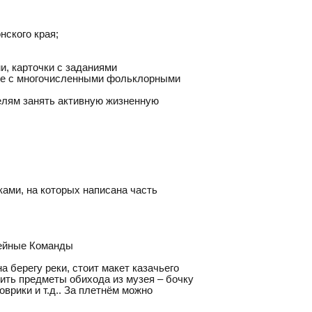
нского края;
и, карточки с заданиями
ние с многочисленными фольклорными
телям занять активную жизненную
ками, на которых написана часть
мейные Команды
а берегу реки, стоит макет казачьего
вить предметы обихода из музея – бочку
врики и т.д.. За плетнём можно