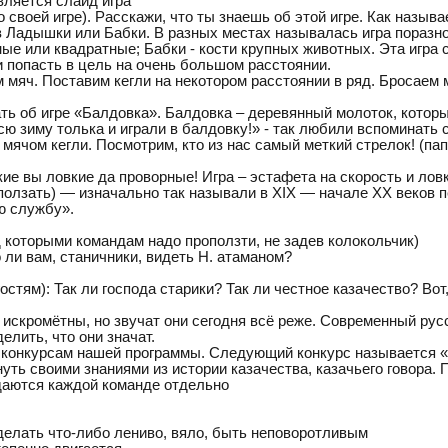
вляется слайд игра
 своей игре). Расскажи, что ты знаешь об этой игре. Как назыв
в Ладышки или Бабки. В разных местах называлась игра поразн
ые или квадратные; Бабки - кости крупных животных. Эта игра 
и попасть в цель на очень большом расстоянии.
мяч. Поставим кегли на некотором расстоянии в ряд. Бросаем м
ть об игре «Балдовка». Балдовка – деревянный молоток, котор
сю зиму толька и играли в балдовку!» - так любили вспоминать
мячом кегли. Посмотрим, кто из нас самый меткий стрелок! (п
кие вы ловкие да проворные! Игра – эстафета на скорость и ло
, ползать) — изначально так называли в XIX — начале XX веков
ю службу».
д которыми командам надо проползти, не задев колокольчик)
 ли вам, станичники, видеть Н. атаманом?
стям): Так ли господа старики? Так ли честное казачество? Вот
искромётны, но звучат они сегодня всё реже. Современный русс
лить, что они значат.
м конкурсам нашей программы. Следующий конкурс называется «
уть своими знаниями из истории казачества, казачьего говора.
даются каждой команде отдельно
 - делать что-либо лениво, вяло, быть неповоротливым