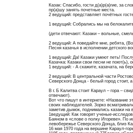
Казак: Спасибо, гости д(а)р(а)гие, за с
пр(а)шу занять почетные места.
2 ведущий: представляет почётных гост
1 ведущий: Собрались мы на белокалитви
(дети отвечают: Казаки – вольные, смел
2 ведущий: А поведайте мне, ребята, (
Песня казачья в исполнении детского во
1 ведущий: Да! Казаки умеют петь! Послу
Казачка: Казаки свои песни не поют(ь), о
1 ведущий: - А скажите, казачата, на бе
2 ведущий: В центральной части Ростовс
Северского Донца - белый город стоит, 
В г. Б Калитва стоит Караул – гора – св
отвечают).
Вот что пишут в интернете: «Название э
своих наблюдателей. Зорко всматривалис
заметив дымок, поднимались казаки на в
1ведущий: Как говорят ученые-исследов
Баяном в «слове о полку Игореве». По 
левобережье Северского Донца, близ Ка
16 мая 1970 года на вершине Караул-го