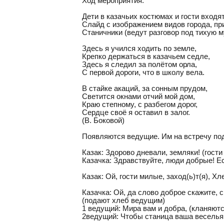
Ход мероприятия.
Дети в казачьих костюмах и гости входят
Слайд с изображением видов города, пр
Станичники (ведут разговор под тихую м
Здесь я учился ходить по земле,
Крепко держаться в казачьем седле,
Здесь я следил за полётом орла,
С первой дороги, что в школу вела.
В стайке акаций, за сонным прудом,
Светится окнами отчий мой дом,
Краю степному, с разбегом дорог,
Сердце своё я оставил в залог.
(В. Боковой)
Появляются ведущие. Им на встречу под
Казак: Здорово дневали, земляки! (гости
Казачка: Здравствуйте, люди добрые! Ес
Казак: Ой, гости милые, заход(ь)т(я), Хле
Казачка: Ой, да слово доброе скажите, 
(подают хлеб ведущим)
1 ведущий: Мира вам и добра, (кланяют
2ведущий: Чтобы станица ваша веселья 