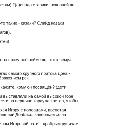
гостям) Г(а)спода старики, покорнейше
то такие - казаки? Слайд казаки
агов).
етей)
 и ты сразу всё поймешь, что к чему».
гах самого крупного притока Дона -
ображением рек.
 Скажите, кому он посвящён? (дети
ки выставляли на самой высокой горе
ести на вершине караула костер, чтобы,
язя Игоря с половцами, воспетая
ынешний Донбасс, завершается на
инам Игоревой рати – храбрым русичам