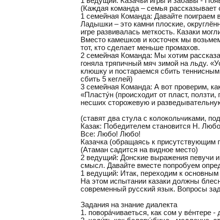
1 ведущий: Казачьи игры и забавы - Поя
(Каждая команда – семья рассказывает о
1 семейная Команда: Давайте поиграем 
Ладышки – это камни плоские, округлённ
игре развивалась меткость. Казаки могл
Вместо камешков и косточек мы возьмем 
тот, кто сделает меньше промахов.
2 семейная Команда: Мы хотим рассказа
гоняла тряпичный мяч зимой на льду. «У
клюшку и постараемся сбить теннисным 
сбить 5 кеглей)
3 семейная Команда: А вот проверим, ка
«Пласту́н (происходит от пласт, ползти
несших сторожевую и разведывательну
(ставят два стула с колокольчиками, по
Казак: Победителем становится Н. Любо
Все: Любо! Любо!
Казачка (обращаясь к присутствующим го
(Атаман садится на видное место)
2 ведущий: Донские выражения певучи и 
смысл. Давайте вместе попробуем опреде
1 ведущий: Итак, переходим к основны
На этом испытании казаки должны блесн
современный русский язык. Вопросы за
Задания на знание диалекта
1. повора́чиваеться, как сом у ве́нтере