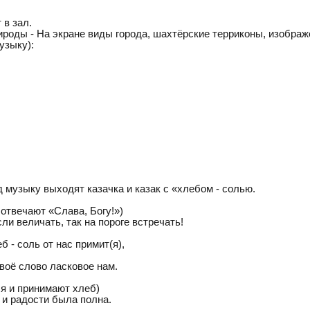
 в зал.
ироды - На экране виды города, шахтёрские терриконы, изображ
узыку):
 музыку выходят казачка и казак с «хлебом - солью.
 отвечают «Слава, Богу!»)
ли величать, так на пороге встречать!
б - соль от нас примит(я),
своё слово ласковое нам.
ся и принимают хлеб)
и радости была полна.