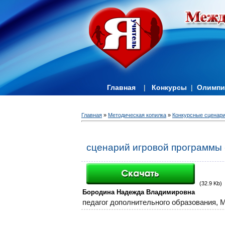
Главная
|
Конкурсы
|
Олимп
Главная
»
Методическая копилка
»
Конкурсные сценар
сценарий игровой программы 
(32.9 Kb)
Бородина Надежда Владимировна
педагог дополнительного образования,
М