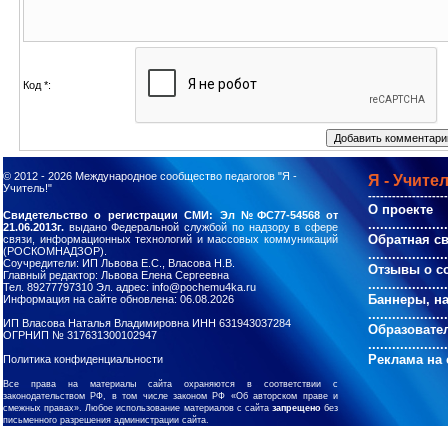
Код *:
© 2012 - 2026
Международное сообщество педагогов "Я -
Я - Учител
Учитель!"
--------------------
О проекте
Свидетельство о регистрации СМИ: Эл №ФС77-54568 от
....................
21.06.2013г.
выдано Федеральной службой по надзору в сфере
Обратная с
связи, информационных технологий и массовых коммуникаций
(РОСКОМНАДЗОР).
....................
Соучредители: ИП Львова Е.С., Власова Н.В.
Отзывы о с
Главный редактор: Львова Елена Сергеевна
....................
Тел. 89277797310 Эл. адрес: info@pochemu4ka.ru
Баннеры, н
Информация на сайте обновлена: 06.08.2026
....................
ИП Власова Наталья Владимировна ИНН 631943037284
Образовате
ОГРНИП № 317631300102947
....................
Реклама на 
Политика конфиденциальности
Все права на материалы сайта охраняются в соответствии с
законодательством РФ, в том числе законом РФ «Об авторском праве и
смежных правах». Любое использование материалов с сайта
запрещено
без
письменного разрешения администрации сайта.