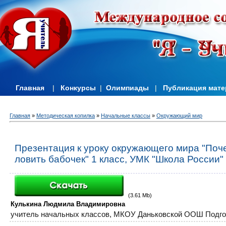
Главная
|
Конкурсы
|
Олимпиады
|
Публикация мат
Главная
»
Методическая копилка
»
Начальные классы
»
Окружающий мир
Презентация к уроку окружающего мира "Поче
ловить бабочек" 1 класс, УМК "Школа России"
(3.61 Mb)
Кулькина Людмила Владимировна
учитель начальных классов,
МКОУ Даньковской ООШ Подгор