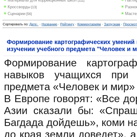
Материалы для коррекционных школ
Нагля
[111]
Кроссворды
Разно
[13]
Сценарии
Масте
[56]
Сортировать по
:
Дате
·
Названию
·
Рейтингу
·
Комментариям
·
Загрузкам
·
Просмо
Формирование картографических умений 
изучении учебного предмета "Человек и 
Формирование картогра
навыков учащихся при 
предмета «Человек и мир»
В Европе говорят: «Все до
Азии сказали бы: «Спра
Багдада дойдешь», коми н
до края земли доведет», 