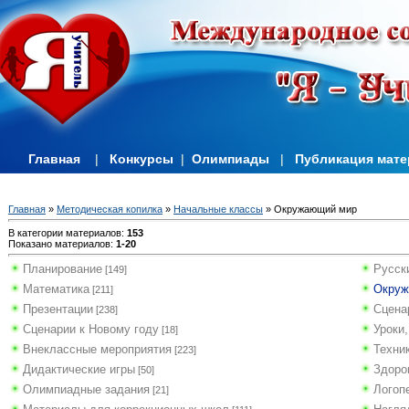
Главная
|
Конкурсы
|
Олимпиады
|
Публикация мат
Главная
»
Методическая копилка
»
Начальные классы
» Окружающий мир
В категории материалов
:
153
Показано материалов
:
1-20
Планирование
Русск
[149]
Математика
Окруж
[211]
Презентации
Сцена
[238]
Сценарии к Новому году
Уроки,
[18]
Внеклассные мероприятия
Техни
[223]
Дидактические игры
Здоро
[50]
Олимпиадные задания
Логоп
[21]