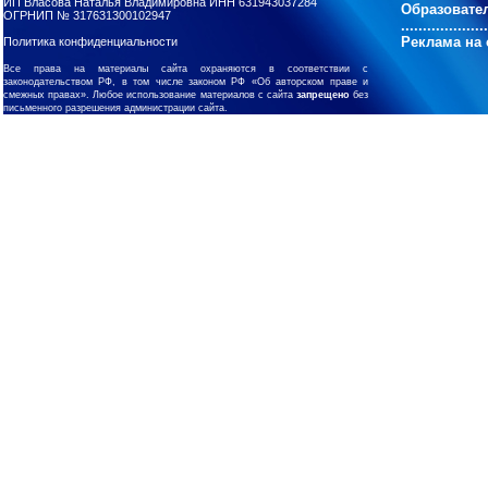
ИП Власова Наталья Владимировна ИНН 631943037284
Образовате
ОГРНИП № 317631300102947
....................
Реклама на 
Политика конфиденциальности
Все права на материалы сайта охраняются в соответствии с
законодательством РФ, в том числе законом РФ «Об авторском праве и
смежных правах». Любое использование материалов с сайта
запрещено
без
письменного разрешения администрации сайта.