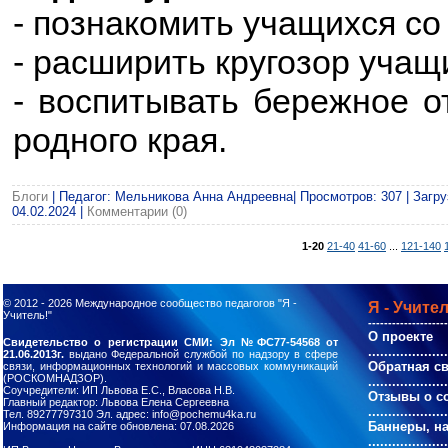
- познакомить учащихся со
- расширить кругозор учащ
- воспитывать бережное о
родного края.
Блоги
| Педагог: Мельникова Анна Андреевна| Просмотров: 307 | Загру
04.02.2024
|
Комментарии (0)
1-20
21-40
41-60
...
121-140
© 2012 - 2026
Международное сообщество педагогов "Я -
Я - Учител
Учитель!"
--------------------
О проекте
Свидетельство о регистрации СМИ: Эл №ФС77-54568 от
....................
21.06.2013г.
выдано Федеральной службой по надзору в сфере
Обратная с
связи, информационных технологий и массовых коммуникаций
(РОСКОМНАДЗОР).
....................
Соучредители: ИП Львова Е.С., Власова Н.В.
Отзывы о с
Главный редактор: Львова Елена Сергеевна
....................
Тел. 89277797310 Эл. адрес: info@pochemu4ka.ru
Баннеры, н
Информация на сайте обновлена: 07.08.2026
....................