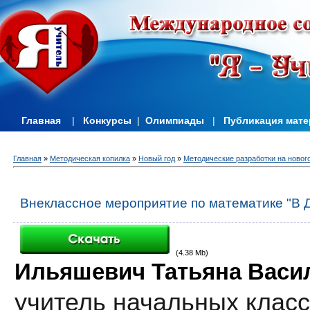
Главная
|
Конкурсы
|
Олимпиады
|
Публикация мат
Главная
»
Методическая копилка
»
Новый год
»
Методические разработки на новог
Внеклассное мероприятие по математике "В Де
(4.38 Mb)
Ильяшевич Татьяна Васи
учитель начальных клас