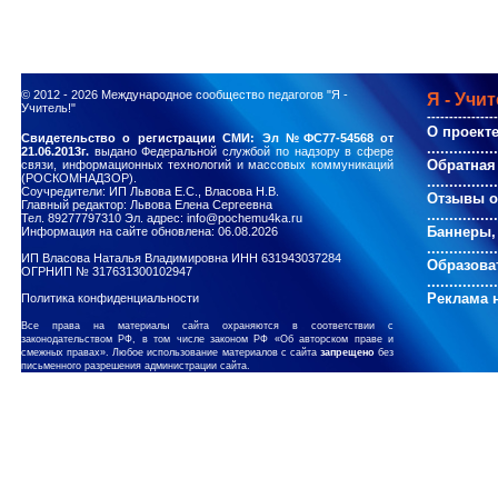
© 2012 - 2026
Международное сообщество педагогов "Я -
Я - Учит
Учитель!"
----------------
О проект
Свидетельство о регистрации СМИ: Эл №ФС77-54568 от
................
21.06.2013г.
выдано Федеральной службой по надзору в сфере
Обратная
связи, информационных технологий и массовых коммуникаций
(РОСКОМНАДЗОР).
................
Соучредители: ИП Львова Е.С., Власова Н.В.
Отзывы о
Главный редактор: Львова Елена Сергеевна
................
Тел. 89277797310 Эл. адрес: info@pochemu4ka.ru
Баннеры,
Информация на сайте обновлена: 06.08.2026
................
ИП Власова Наталья Владимировна ИНН 631943037284
Образова
ОГРНИП № 317631300102947
................
Реклама н
Политика конфиденциальности
Все права на материалы сайта охраняются в соответствии с
законодательством РФ, в том числе законом РФ «Об авторском праве и
смежных правах». Любое использование материалов с сайта
запрещено
без
письменного разрешения администрации сайта.