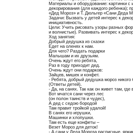
Материалы и оборудование: картинки с 
декорирования (для каждого ребенка); пр
«Дед Мороз» и Т. Дюльгер «Сани Деда М
Задачи: Вызвать у детей интерес к дек
инициативность.
Цели: Учить рисовать узоры разных форм
и волнистые). Развивать интерес к деко
Ход занятия:
Добрый дедушка из сказки
Едет на оленях к нам.
Для чего? Раздать подарки
Малышам и их друзьям.
Очень ждут его ребята,
Раз в году приходит дед.
Очень ждут они подарков:
Зайцев, мишек и конфет.
- Ребята, добрый дедушка мороз никого б
(Ответы детей).
- Да, на санях. Так как он живет там, гд
Вот мчатся сани через лес
(он полон таинств и чудес),
А дед с седою бородой
Там правит тройкой удалой!
В санях его игрушки,
Машинки и хлопушки.
Там есть еще конфеты –
Везет Мороз для деток!
- А сани у Деда Мороза расписные, ярк