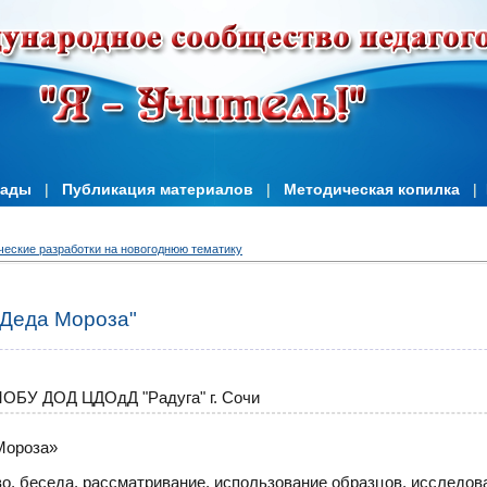
иады
|
Публикация материалов
|
Методическая копилка
|
ческие разработки на новогоднюю тематику
 Деда Мороза"
ОБУ ДОД ЦДОдД "Радуга" г. Сочи
 Мороза»
, беседа, рассматривание, использование образцов, исследов