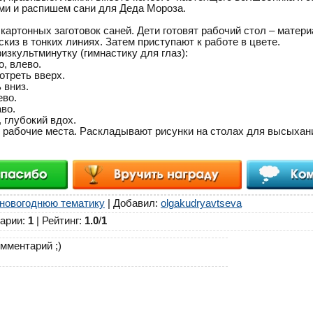
ми и распишем сани для Деда Мороза.
артонных заготовок саней. Дети готовят рабочий стол – матер
из в тонких линиях. Затем приступают к работе в цвете.
зкультминутку (гимнастику для глаз):
о, влево.
мотреть вверх.
 вниз.
ево.
во.
 глубокий вдох.
т рабочие места. Раскладывают рисунки на столах для высыхан
 новогоднюю тематику
|
Добавил
:
olgakudryavtseva
арии
:
1
|
Рейтинг
:
1.0
/
1
мментарий ;)