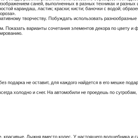
изображением саней, выполненных в разных техниках и разных
остой карандаш, ластик; краски; кисти; баночки с водой; образ
ороза».
оративному творчеству. Побуждать использовать разнообразные
. Показать варианты сочетания элементов декора по цвету и фо
рированию.
ез подарка не оставит, для каждого найдется в его мешке подар
е всегда холодно и снег. На автомобили не проедешь по сугробам, 
ие, красивые. Лыжня вместо колес. У настоящего волшебника и 