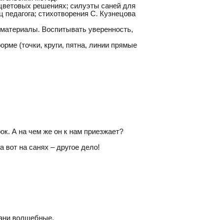
 цветовых решениях; силуэты саней для
ец педагога; стихотворения С. Кузнецова
 материалы. Воспитывать уверенность,
рме (точки, круги, пятна, линии прямые
ок. А на чем же он к нам приезжает?
а вот на санях – другое дело!
сани волшебные.