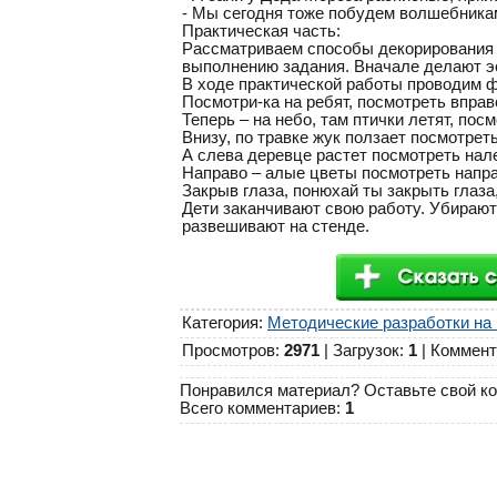
- Мы сегодня тоже побудем волшебника
Практическая часть:
Рассматриваем способы декорирования к
выполнению задания. Вначале делают эск
В ходе практической работы проводим фи
Посмотри-ка на ребят, посмотреть вправ
Теперь – на небо, там птички летят, пос
Внизу, по травке жук ползает посмотреть
А слева деревце растет посмотреть нал
Направо – алые цветы посмотреть напра
Закрыв глаза, понюхай ты закрыть глаза,
Дети заканчивают свою работу. Убираю
развешивают на стенде.
Категория
:
Методические разработки на
Просмотров
:
2971
|
Загрузок
:
1
|
Коммент
Понравился материал? Оставьте свой ко
Всего комментариев
:
1