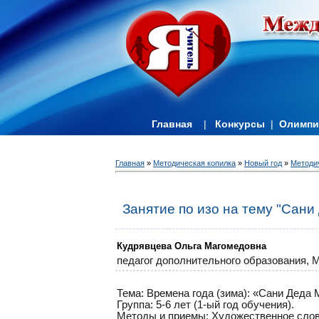
Главная
|
Конкурсы
|
Олимп
Главная
»
Методическая копилка
»
Новый год
»
Методи
Занятие по изо на тему "Сани
Кудрявцева Ольга Магомедовна
педагог дополнительного образования,
М
Тема: Времена года (зима): «Сани Деда
Группа: 5-6 лет (1-ый год обучения).
Методы и приемы: Художественное слово