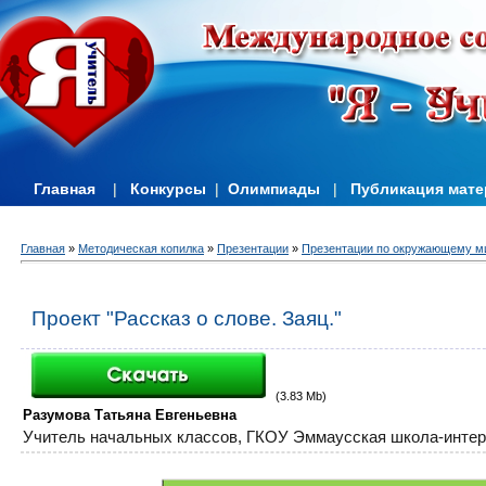
Главная
|
Конкурсы
|
Олимпиады
|
Публикация мат
Главная
»
Методическая копилка
»
Презентации
»
Презентации по окружающему м
Проект "Рассказ о слове. Заяц."
(3.83 Mb)
Разумова Татьяна Евгеньевна
Учитель начальных классов,
ГКОУ Эммаусская школа-интерн