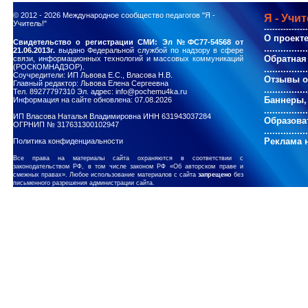
© 2012 - 2026
Международное сообщество педагогов "Я -
Я - Учит
Учитель!"
----------------
О проект
Свидетельство о регистрации СМИ: Эл №ФС77-54568 от
................
21.06.2013г.
выдано Федеральной службой по надзору в сфере
Обратная
связи, информационных технологий и массовых коммуникаций
(РОСКОМНАДЗОР).
................
Соучредители: ИП Львова Е.С., Власова Н.В.
Отзывы о
Главный редактор: Львова Елена Сергеевна
................
Тел. 89277797310 Эл. адрес: info@pochemu4ka.ru
Баннеры,
Информация на сайте обновлена: 07.08.2026
................
ИП Власова Наталья Владимировна ИНН 631943037284
Образова
ОГРНИП № 317631300102947
................
Реклама н
Политика конфиденциальности
Все права на материалы сайта охраняются в соответствии с
законодательством РФ, в том числе законом РФ «Об авторском праве и
смежных правах». Любое использование материалов с сайта
запрещено
без
письменного разрешения администрации сайта.