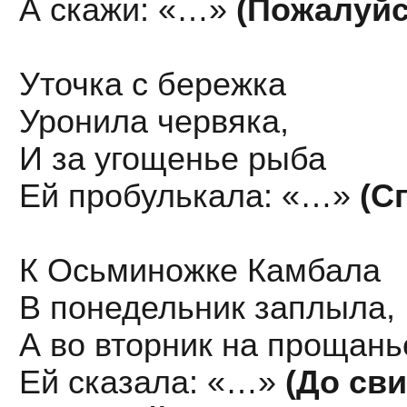
А скажи: «…»
(Пожалуйс
Уточка с бережка
Уронила червяка,
И за угощенье рыба
Ей пробулькала: «…»
(С
К Осьминожке Камбала
В понедельник заплыла,
А во вторник на прощань
Ей сказала: «…»
(До сви