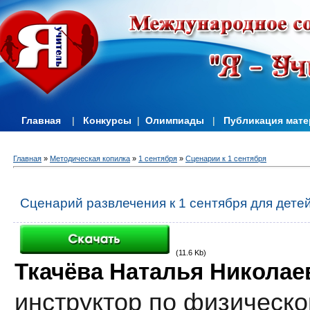
Главная
|
Конкурсы
|
Олимпиады
|
Публикация мат
Главная
»
Методическая копилка
»
1 сентября
»
Сценарии к 1 сентября
Сценарий развлечения к 1 сентября для дете
(11.6 Kb)
Ткачёва Наталья Николае
инструктор по физическо