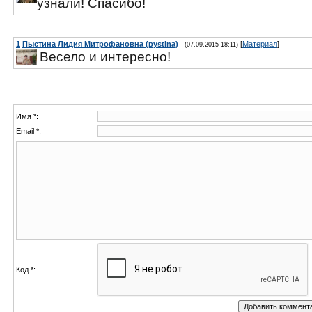
узнали! Спасибо!
1
Пыстина Лидия Митрофановна (pystina)
[
Материал
]
(07.09.2015 18:11)
Весело и интересно!
Имя *:
Email *:
Код *: