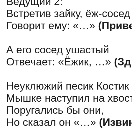
Ведущий 2:
Встретив зайку, ёж-сосед
Говорит ему: «…»
(Приве
А его сосед ушастый
Отвечает: «Ёжик, …»
(Зд
Неуклюжий песик Костик
Мышке наступил на хвост
Поругались бы они,
Но сказал он «…»
(Извин