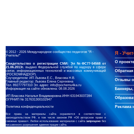
© 2012 - 2026
Международное сообщество педагогов "Я -
Я - Учит
Учитель!"
----------------
О проект
Свидетельство о регистрации СМИ: Эл №ФС77-54568 от
................
21.06.2013г.
выдано Федеральной службой по надзору в сфере
Обратная
связи, информационных технологий и массовых коммуникаций
(РОСКОМНАДЗОР).
................
Соучредители: ИП Львова Е.С., Власова Н.В.
Отзывы о
Главный редактор: Львова Елена Сергеевна
................
Тел. 89277797310 Эл. адрес: info@pochemu4ka.ru
Баннеры,
Информация на сайте обновлена: 08.08.2026
................
ИП Власова Наталья Владимировна ИНН 631943037284
Образова
ОГРНИП № 317631300102947
................
Реклама н
Политика конфиденциальности
Все права на материалы сайта охраняются в соответствии с
законодательством РФ, в том числе законом РФ «Об авторском праве и
смежных правах». Любое использование материалов с сайта
запрещено
без
письменного разрешения администрации сайта.