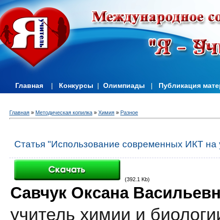
Главная
|
Конкурсы
|
Олимпиады
|
Публикация мат
Главная
»
Методическая копилка
»
Химия
»
Разное
Статья "Использование современных ИКТ на 
(392.1 Kb)
Савчук Оксана Васильев
учитель химии и биологи