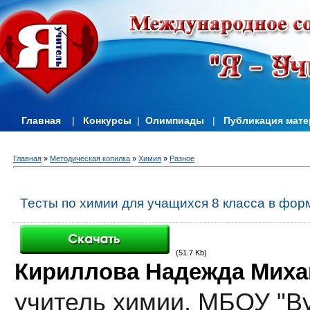
Главная
|
Конкурсы
|
Олимпиады
|
Публикация мат
Главная
»
Методическая копилка
»
Химия
»
Разное
Тесты по химии для учащихся 8 класса в фор
(51.7 Kb)
Кириллова Надежда Миха
учитель химии,
МБОУ "В