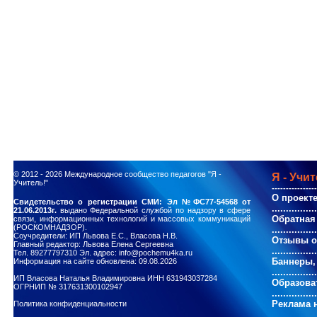
© 2012 - 2026
Международное сообщество педагогов "Я -
Я - Учит
Учитель!"
----------------
О проект
Свидетельство о регистрации СМИ: Эл №ФС77-54568 от
................
21.06.2013г.
выдано Федеральной службой по надзору в сфере
Обратная
связи, информационных технологий и массовых коммуникаций
(РОСКОМНАДЗОР).
................
Соучредители: ИП Львова Е.С., Власова Н.В.
Отзывы о
Главный редактор: Львова Елена Сергеевна
................
Тел. 89277797310 Эл. адрес: info@pochemu4ka.ru
Баннеры,
Информация на сайте обновлена: 09.08.2026
................
ИП Власова Наталья Владимировна ИНН 631943037284
Образова
ОГРНИП № 317631300102947
................
Реклама н
Политика конфиденциальности