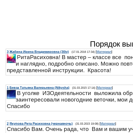
Порядок вы
3
Жабина Ирина Владимировна (30iv)
[
Материал
]
(17.01.2016 17:34)
РитаРасиховна! В мастер – классе все по
и наглядно, подробно описано. Можно повт
представленной инструкции. Красота!
1
Бевза Татьяна Валерьевна (Nikysha)
[
Материал
]
(31.03.2015 17:14)
В уголке ИЗОдеятельности выложила обр
заинтересовали новогодние веточки, мои д
Спасибо
2
Якупова Рита Расиховна (чернаяночь)
[
Материал
]
(31.03.2015 19:08)
Спасибо Вам. Очень рада, что Вам и вашим у