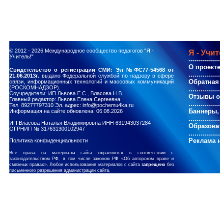
© 2012 - 2026
Международное сообщество педагогов "Я -
Я - Учит
Учитель!"
----------------
О проект
Свидетельство о регистрации СМИ: Эл №ФС77-54568 от
................
21.06.2013г.
выдано Федеральной службой по надзору в сфере
Обратная
связи, информационных технологий и массовых коммуникаций
(РОСКОМНАДЗОР).
................
Соучредители: ИП Львова Е.С., Власова Н.В.
Отзывы о
Главный редактор: Львова Елена Сергеевна
................
Тел. 89277797310 Эл. адрес: info@pochemu4ka.ru
Баннеры,
Информация на сайте обновлена: 06.08.2026
................
ИП Власова Наталья Владимировна ИНН 631943037284
Образова
ОГРНИП № 317631300102947
................
Реклама н
Политика конфиденциальности
Все права на материалы сайта охраняются в соответствии с
законодательством РФ, в том числе законом РФ «Об авторском праве и
смежных правах». Любое использование материалов с сайта
запрещено
без
письменного разрешения администрации сайта.