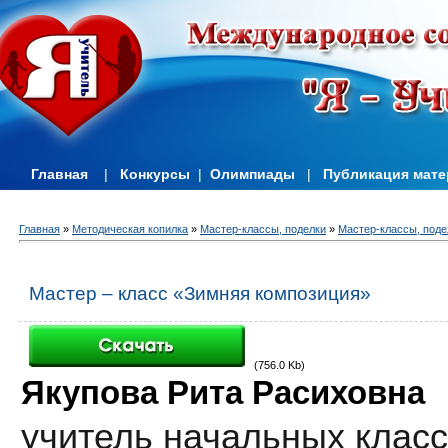
Главная
|
Конкурсы
|
Олимпиады
|
Публикация мат
Главная
»
Методическая копилка
»
Мастер-классы, поделки
»
Мастер-классы, поде
Мастер – класс «Зимняя композиция»
(756.0 Kb)
Якупова Рита Расиховна
учитель начальных клас