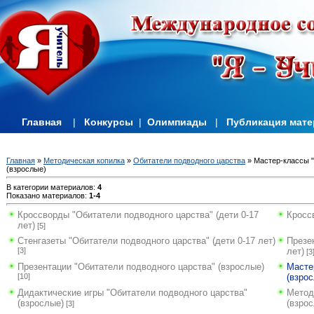
Главная
|
Конкурсы
|
Олимпиады
|
Публикация мат
Главная
»
Методическая копилка
»
Обитатели подводного царства
» Мастер-классы "
(взрослые)
В категории материалов
:
4
Показано материалов
:
1-4
Кроссворды "Обитатели подводного царства" (дети 0-17
Кросс
лет)
[5]
Стенгазеты "Обитатели подводного царства" (дети 0-17 лет)
Презе
[3]
лет)
[3
Презентации "Обитатели подводного царства" (взрослые)
Масте
[10]
(взро
Дидактические игры "Обитатели подводного царства"
Метод
(взрослые)
(взро
[3]