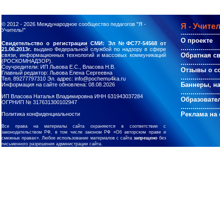
© 2012 - 2026
Международное сообщество педагогов "Я -
Я - Учител
Учитель!"
--------------------
О проекте
Свидетельство о регистрации СМИ: Эл №ФС77-54568 от
....................
21.06.2013г.
выдано Федеральной службой по надзору в сфере
Обратная с
связи, информационных технологий и массовых коммуникаций
(РОСКОМНАДЗОР).
....................
Соучредители: ИП Львова Е.С., Власова Н.В.
Отзывы о с
Главный редактор: Львова Елена Сергеевна
....................
Тел. 89277797310 Эл. адрес: info@pochemu4ka.ru
Баннеры, н
Информация на сайте обновлена: 08.08.2026
....................
ИП Власова Наталья Владимировна ИНН 631943037284
Образовате
ОГРНИП № 317631300102947
....................
Реклама на 
Политика конфиденциальности
Все права на материалы сайта охраняются в соответствии с
законодательством РФ, в том числе законом РФ «Об авторском праве и
смежных правах». Любое использование материалов с сайта
запрещено
без
письменного разрешения администрации сайта.