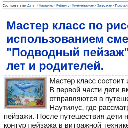
Сортировать по
:
Дате
·
Названию
·
Рейтингу
·
Комментариям
·
Загрузкам
·
Просмо
Мастер класс по ри
использованием см
"Подводный пейзаж" 
лет и родителей.
Мастер класс состоит 
В первой части дети в
отправляются в путеш
Наутилус, где рассма
пейзажи. После путешествия дети н
контур пейзажа в витражной техник