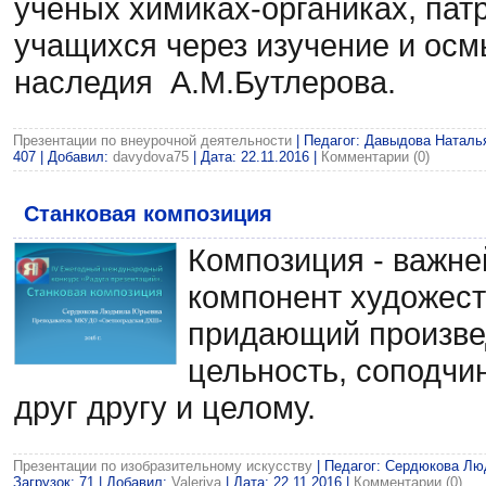
ученых химиках-органиках, пат
учащихся через изучение и осм
наследия А.М.Бутлерова.
Презентации по внеурочной деятельности
| Педагог: Давыдова Наталья
407 | Добавил:
davydova75
| Дата:
22.11.2016
|
Комментарии (0)
Станковая композиция
Композиция - важн
компонент художес
придающий произве
цельность, соподч
друг другу и целому.
Презентации по изобразительному искусству
| Педагог: Сердюкова Лю
Загрузок: 71 | Добавил:
Valeriya
| Дата:
22.11.2016
|
Комментарии (0)