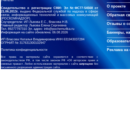
Учитель!"
--------------------
О проекте
Свидетельство о регистрации СМИ: Эл №ФС77-54568 от
....................
21.06.2013г.
выдано Федеральной службой по надзору в сфере
Обратная с
связи, информационных технологий и массовых коммуникаций
(РОСКОМНАДЗОР).
....................
Соучредители: ИП Львова Е.С., Власова Н.В.
Отзывы о с
Главный редактор: Львова Елена Сергеевна
....................
Тел. 89277797310 Эл. адрес: info@pochemu4ka.ru
Баннеры, н
Информация на сайте обновлена: 06.08.2026
....................
ИП Власова Наталья Владимировна ИНН 631943037284
Образовате
ОГРНИП № 317631300102947
....................
Реклама на 
Политика конфиденциальности
Все права на материалы сайта охраняются в соответствии с
законодательством РФ, в том числе законом РФ «Об авторском праве и
смежных правах». Любое использование материалов с сайта
запрещено
без
письменного разрешения администрации сайта.