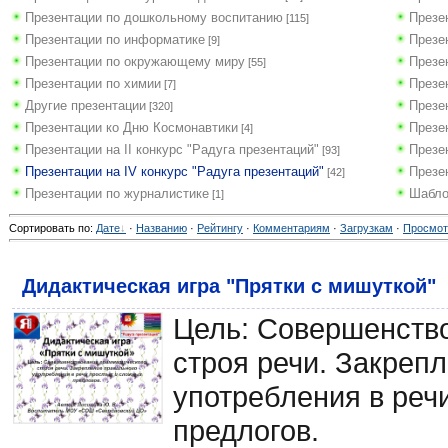
Презентации по дошкольному воспитанию
Презе
[115]
Презентации по информатике
Презе
[9]
Презентации по окружающему миру
Презе
[55]
Презентации по химии
Презе
[7]
Другие презентации
Презе
[320]
Презентации ко Дню Космонавтики
Презе
[4]
Презентации на II конкурс "Радуга презентаций"
Презен
[93]
Презентации на IV конкурс "Радуга презентаций"
Презе
[42]
Презентации по журналистике
Шабло
[1]
Сортировать по
:
Дате
·
Названию
·
Рейтингу
·
Комментариям
·
Загрузкам
·
Просмо
Дидактическая игра "Прятки с мишуткой"
Цель: Совершенств
строя речи. Закреп
употребления в реч
предлогов.