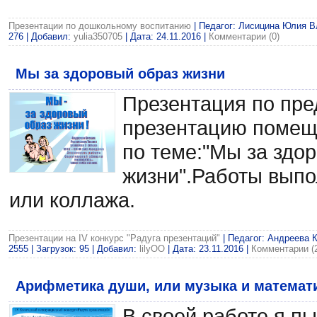
Презентации по дошкольному воспитанию
| Педагог: Лисицина Юлия Вл
276 | Добавил:
yulia350705
| Дата:
24.11.2016
|
Комментарии (0)
Мы за здоровый образ жизни
Презентация по пр
презентацию помещ
по теме:"Мы за здо
жизни".Работы выпо
или коллажа.
Презентации на IV конкурс "Радуга презентаций"
| Педагог: Андреева 
2555 | Загрузок: 95 | Добавил:
lilyOO
| Дата:
23.11.2016
|
Комментарии (
Арифметика души, или музыка и математ
В своей работе я пы