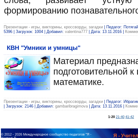
формированию познавательного
Презентации - игры, викторины, кроссворды, загадки
| Педагог: Потяг
5396 | Загрузок: 1004 | Добавил:
valentina777
| Дата:
13.11.2016
|
Коммен
КВН "Умники и умницы"
Материал предназна
подготовительной к
математике.
Презентации - игры, викторины, кроссворды, загадки
| Педагог: Ибраги
| Загрузок: 2146 | Добавил:
gambaribragimova
| Дата:
13.11.2016
|
Коммен
1-20
21-40
41-42
© 2012 - 2026
Международное сообщество педагогов "Я -
Я - Учител