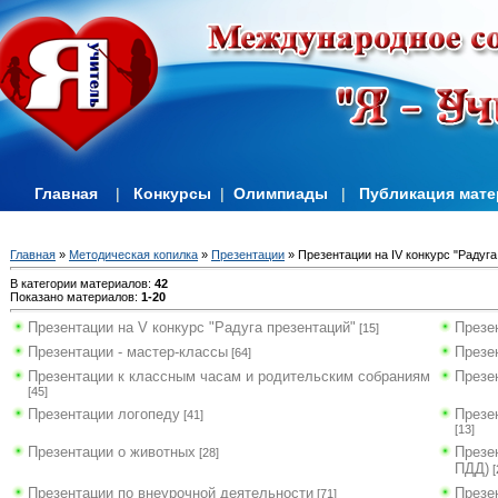
Главная
|
Конкурсы
|
Олимпиады
|
Публикация мат
Главная
»
Методическая копилка
»
Презентации
» Презентации на IV конкурс "Радуга
В категории материалов
:
42
Показано материалов
:
1-20
Презентации на V конкурс "Радуга презентаций"
Презен
[15]
Презентации - мастер-классы
Презе
[64]
Презентации к классным часам и родительским собраниям
Презе
[45]
Презентации логопеду
Презе
[41]
[13]
Презентации о животных
Презе
[28]
ПДД)
[
Презентации по внеурочной деятельности
Презе
[71]