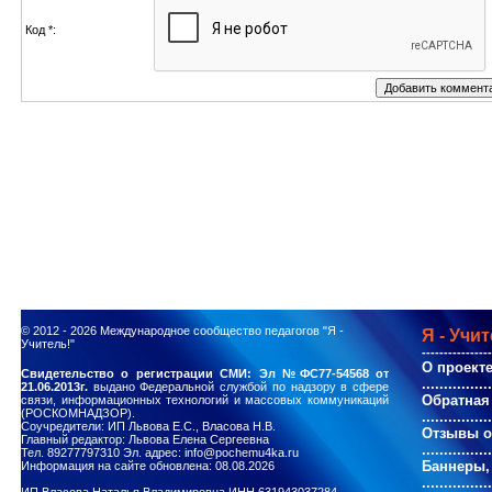
Код *:
© 2012 - 2026
Международное сообщество педагогов "Я -
Я - Учит
Учитель!"
----------------
О проект
Свидетельство о регистрации СМИ: Эл №ФС77-54568 от
................
21.06.2013г.
выдано Федеральной службой по надзору в сфере
Обратная
связи, информационных технологий и массовых коммуникаций
(РОСКОМНАДЗОР).
................
Соучредители: ИП Львова Е.С., Власова Н.В.
Отзывы о
Главный редактор: Львова Елена Сергеевна
................
Тел. 89277797310 Эл. адрес: info@pochemu4ka.ru
Баннеры,
Информация на сайте обновлена: 08.08.2026
................