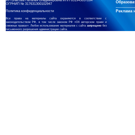
ИП Власова Наталья Владимировна ИНН 631943037284
Образова
ОГРНИП № 317631300102947
................
Реклама н
Политика конфиденциальности
Все права на материалы сайта охраняются в соответствии с
законодательством РФ, в том числе законом РФ «Об авторском праве и
смежных правах». Любое использование материалов с сайта
запрещено
без
письменного разрешения администрации сайта.