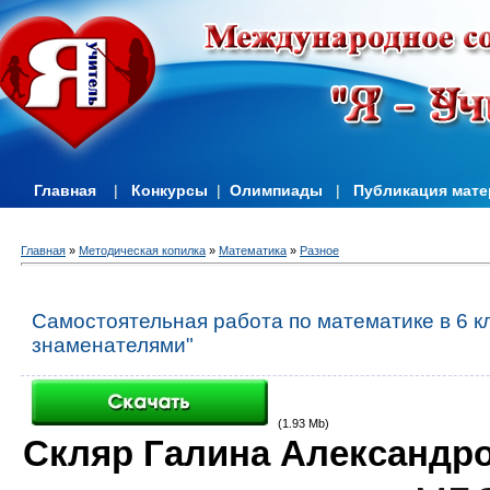
Главная
|
Конкурсы
|
Олимпиады
|
Публикация мат
Главная
»
Методическая копилка
»
Математика
»
Разное
Самостоятельная работа по математике в 6 к
знаменателями"
(1.93 Mb)
Скляр Галина Александр