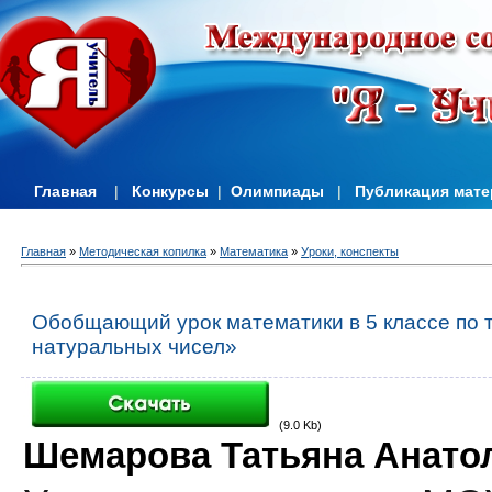
Главная
|
Конкурсы
|
Олимпиады
|
Публикация мат
Главная
»
Методическая копилка
»
Математика
»
Уроки, конспекты
Обобщающий урок математики в 5 классе по 
натуральных чисел»
(9.0 Kb)
Шемарова Татьяна Анато