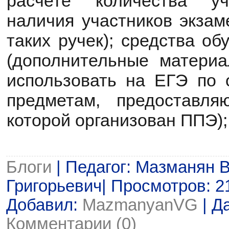
расчете количества уч
наличия участников экзам
таких ручек); средства об
(дополнительные матери
использовать на ЕГЭ по
предметам, предоставл
которой организован ППЭ);
Блоги
| Педагог: Мазманян 
Григорьевич| Просмотров: 219
Добавил:
MazmanyanVG
| Д
Комментарии (0)