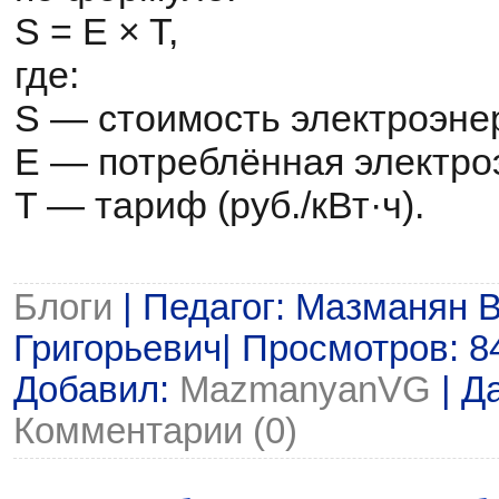
S = E × T,
где:
S — стоимость электроэнерг
E — потреблённая электроэ
T — тариф (руб./кВт·ч).
Блоги
| Педагог: Мазманян 
Григорьевич| Просмотров: 84 
Добавил:
MazmanyanVG
| Д
Комментарии (0)