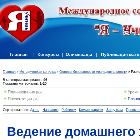
Главная
|
Конкурсы
|
Олимпиады
|
Публикация мат
Главная
»
Методическая копилка
»
Основы безопасности жизнедеятельности
» Разн
В категории материалов
:
96
Показано материалов
:
1-20
Планирование
Уроки,
[65]
Презентации
Разно
[51]
Сортировать по
:
Дате
·
Названию
·
Рейтингу
·
Комментариям
·
Загрузкам
·
Просмо
Ведение домашнего 