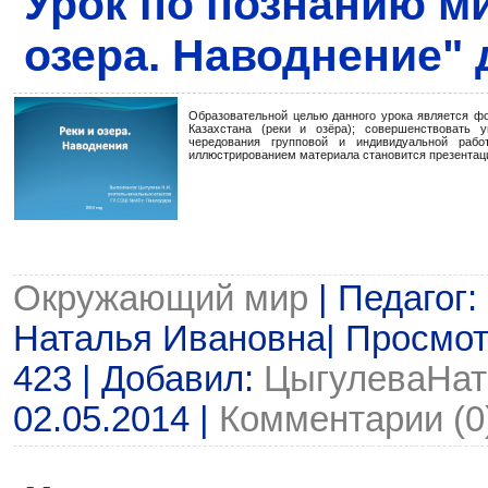
Урок по познанию ми
озера. Наводнение" 
Образовательной целью данного урока является ф
Казахстана (реки и озёра); совершенствовать 
чередования групповой и индивидуальной раб
иллюстрированием материала становится презентац
Окружающий мир
| Педагог:
Наталья Ивановна| Просмотр
423 | Добавил:
ЦыгулеваНат
02.05.2014
|
Комментарии (0