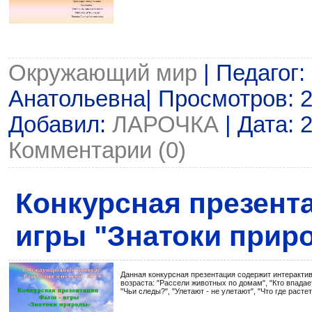
Окружающий мир
| Педагог
Анатольевна| Просмотров: 27
Добавил:
ЛАРОЧКА
| Дата:
2
Комментарии (0)
Конкурсная презент
игры "Знатоки прир
Данная конкурсная презентация содержит интерактив
возраста: "Рассели животных по домам", "Кто впадает
"Чьи следы?", "Улетают - не улетают", "Что где растет