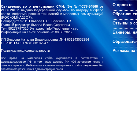
--------------------
О проекте
Свидетельство о регистрации СМИ: Эл №ФС77-54568 от
....................
21.06.2013г.
выдано Федеральной службой по надзору в сфере
Обратная с
связи, информационных технологий и массовых коммуникаций
(РОСКОМНАДЗОР).
....................
Соучредители: ИП Львова Е.С., Власова Н.В.
Отзывы о с
Главный редактор: Львова Елена Сергеевна
....................
Тел. 89277797310 Эл. адрес: info@pochemu4ka.ru
Баннеры, н
Информация на сайте обновлена: 08.08.2026
....................
ИП Власова Наталья Владимировна ИНН 631943037284
Образовате
ОГРНИП № 317631300102947
....................
Реклама на 
Политика конфиденциальности
Все права на материалы сайта охраняются в соответствии с
законодательством РФ, в том числе законом РФ «Об авторском праве и
смежных правах». Любое использование материалов с сайта
запрещено
без
письменного разрешения администрации сайта.