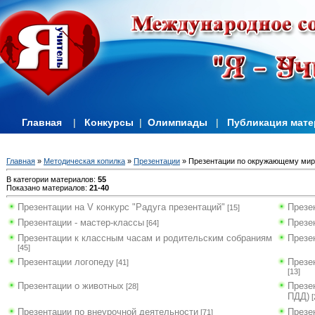
Главная
|
Конкурсы
|
Олимпиады
|
Публикация мат
Главная
»
Методическая копилка
»
Презентации
» Презентации по окружающему мир
В категории материалов
:
55
Показано материалов
:
21-40
Презентации на V конкурс "Радуга презентаций"
Презен
[15]
Презентации - мастер-классы
Презе
[64]
Презентации к классным часам и родительским собраниям
Презе
[45]
Презентации логопеду
Презе
[41]
[13]
Презентации о животных
Презе
[28]
ПДД)
[
Презентации по внеурочной деятельности
Презе
[71]