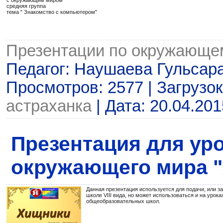
с окружающим миром
средняя группа
тема " Знакомство с компьютером"
Презентации по окружающе
Педагог: Наушаева Гульсар
Просмотров: 2577 | Загрузок
астраханка
| Дата:
20.04.201
Презентация для уро
окружающего мира 
Данная презентация используется для подачи, или з
школе VIII вида, но может использоваться и на уро
общеобразовательных школ.