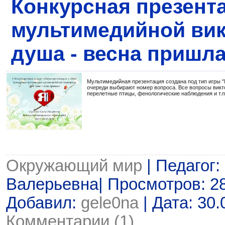
Конкурсная презент
мультимедийной ви
душа - весна пришла
Мультимедийная презентация создана под тип игры "
очереди выбирают номер вопроса. Все вопросы викто
перелетные птицы, фенологические наблюдения и т.п
Окружающий мир
| Педагог:
Валерьевна| Просмотров: 285
Добавил:
gele0na
| Дата:
30.
Комментарии (1)