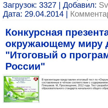
Загрузок: 3327 | Добавил:
Sv
Дата:
29.04.2014
|
Комментар
Конкурсная презент
окружающему миру д
"Итоговый о програ
России"
В презентации представлен итоговый тест по «Окру
составленные в чётком соответствии с содержанием 
Плешаков. М, Просвещение, 2012 года. Тест разрабо
образовательного стандарта начального общего обра