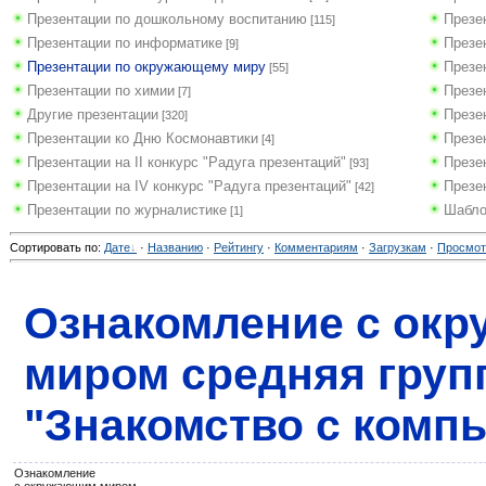
Презентации по дошкольному воспитанию
Презе
[115]
Презентации по информатике
Презе
[9]
Презентации по окружающему миру
Презе
[55]
Презентации по химии
Презе
[7]
Другие презентации
Презе
[320]
Презентации ко Дню Космонавтики
Презе
[4]
Презентации на II конкурс "Радуга презентаций"
Презен
[93]
Презентации на IV конкурс "Радуга презентаций"
Презе
[42]
Презентации по журналистике
Шабло
[1]
Сортировать по
:
Дате
·
Названию
·
Рейтингу
·
Комментариям
·
Загрузкам
·
Просмо
Ознакомление с ок
миром средняя груп
"Знакомство с комп
Ознакомление