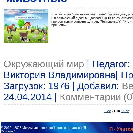
Презентация "Домашние животные" сделана для детей
и в совместной с детьми деятельности по ознакомл
про домашних животных, игры: "Чей малыш?", "Кто что
прищепок.
Окружающий мир
| Педагог
Виктория Владимировна| Пр
Загрузок: 1976 | Добавил:
Ве
24.04.2014
|
Комментарии (0
1-20
21-40
41-55
© 2012 - 2026
Международное сообщество педагогов "Я -
Я - Учител
Учитель!"