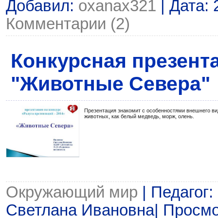
Добавил:
oxanax321
| Дата:
Комментарии (2)
Конкурсная презент
"Животные Севера"
Презентация знакомит с особенностями внешнего ви
животных, как белый медведь, морж, олень.
Окружающий мир
| Педагог:
Светлана Ивановна| Просмот