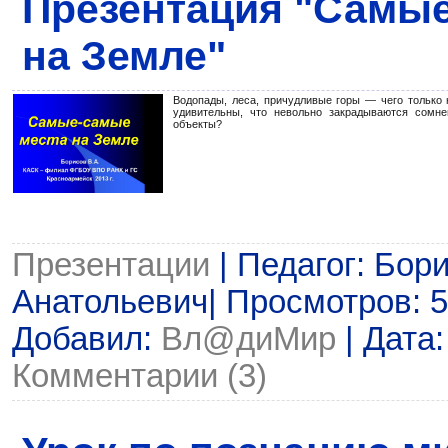
Презентация "Самы
на Земле"
Водопады, леса, причудливые горы — чего только 
удивительны, что невольно закрадываются сомне
объекты?
Презентации
| Педагог: Бор
Анатольевич| Просмотров: 58
Добавил:
Вл@диМир
| Дата
Комментарии (3)