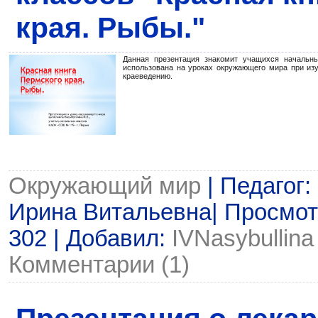
края. Рыбы."
Данная презентация знакомит учащихся начальн
использована на уроках окружающего мира при из
краеведению.
Окружающий мир
| Педагог
Ирина Витальевна| Просмотр
302 | Добавил:
IVNasybullina
Комментарии (1)