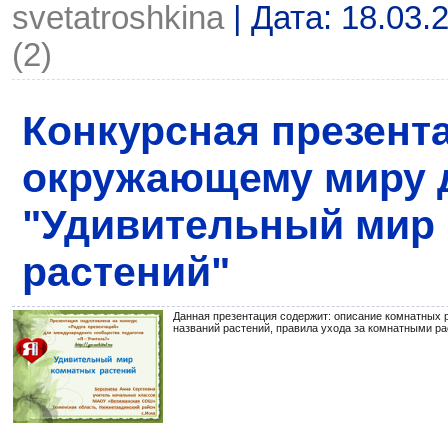
svetatroshkina
| Дата:
18.03.
(2)
Конкурсная презент
окружающему миру д
"Удивительный мир
растений"
Данная презентация содержит: описание комнатных р
названий растений, правила ухода за комнатными ра