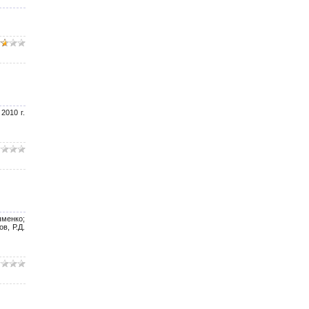
2010 г.
чменко;
в, Р.Д.