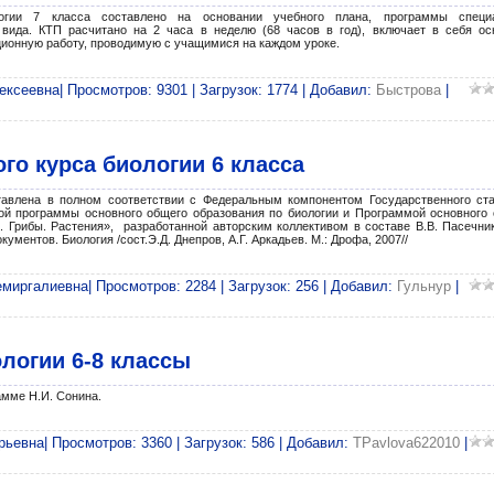
логии 7 класса составлено на основании учебного плана, программы специ
I вида. КТП расчитано на 2 часа в неделю (68 часов в год), включает в себя о
ционную работу, проводимую с учащимися на каждом уроке.
ксеевна| Просмотров: 9301 | Загрузок: 1774 | Добавил:
Быстрова
|
го курса биологии 6 класса
тавлена в полном соответствии с Федеральным компонентом Государственного ст
ой программы основного общего образования по биологии и Программой основного
. Грибы. Растения», разработанной авторским коллективом в составе В.В. Пасечник
ментов. Биология /сост.Э.Д. Днепров, А.Г. Аркадьев. М.: Дрофа, 2007//
миргалиевна| Просмотров: 2284 | Загрузок: 256 | Добавил:
Гульнур
|
логии 6-8 классы
амме Н.И. Сонина.
ьевна| Просмотров: 3360 | Загрузок: 586 | Добавил:
TPavlova622010
|