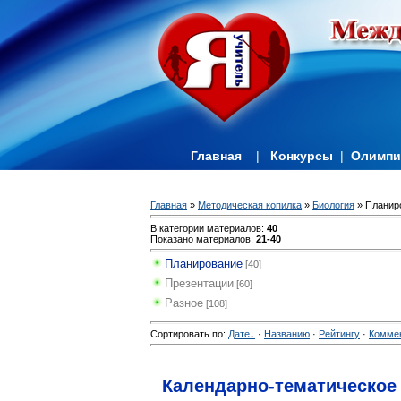
Главная
|
Конкурсы
|
Олимп
Главная
»
Методическая копилка
»
Биология
» Планир
В категории материалов
:
40
Показано материалов
:
21-40
Планирование
[40]
Презентации
[60]
Разное
[108]
Сортировать по
:
Дате
·
Названию
·
Рейтингу
·
Комме
Календарно-тематическое п