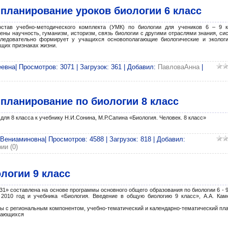
планирование уроков биологии 6 класс
тав учебно-методического комплекта (УМК) по биологии для учеников 6 – 9 к
ны научность, гуманизм, историзм, связь биологии с другими отраслями знания, си
следовательно формирует у учащихся основополагающие биологические и экологи
бщих признаках жизни.
евна| Просмотров: 3071 | Загрузок: 361 | Добавил:
ПавловаАнна
|
планирование по биологии 8 класс
ля 8 класса к учебнику Н.И.Сонина, М.Р.Сапина «Биология. Человек. 8 класс»
ениаминовна| Просмотров: 4588 | Загрузок: 818 | Добавил:
ии (0)
логии 9 класс
 составлена на основе программы основного общего образования по биологии 6 - 9
 2010 год и учебника «Биология. Введение в общую биологию 9 класс», А.А. Кам
сы с региональным компонентом, учебно-тематический и календарно-тематический пл
учающихся