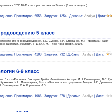
дготовка к ЕГЭ" 10-11 класс
рассчитана на 34 часа (1 час в неделю)
адьевна| Просмотров: 6553 | Загрузок: 1254 | Добавил:
Azaliya
| Дата:
иродоведению 5 класс
доведению «Природоведение», Т.С. Сухова, В.И. Строганов, М.: - «Вентана-Граф», – 
. Биология. Экология. 5–11 кл.». М.: - «Вентана-Граф», 2010 г.
адьевна| Просмотров: 4188 | Загрузок: 732 | Добавил:
Azaliya
| Дата:
логии 6-9 класс
и: 6 кл - «Растения. Бактерии. Грибы. Лишайники» Авторы: И.Н. Пономарева, В.С. Ку
Кучменко, И.Н. Пономарева; 8 кл - «Человек и его здоровье» Авторы: А.Г. Драгомило
Н. Пономарева, О.А. Корнилова, Л.В.
адьевна| Просмотров: 1986 | Загрузок: 278 | Добавил:
Azaliya
| Дата: