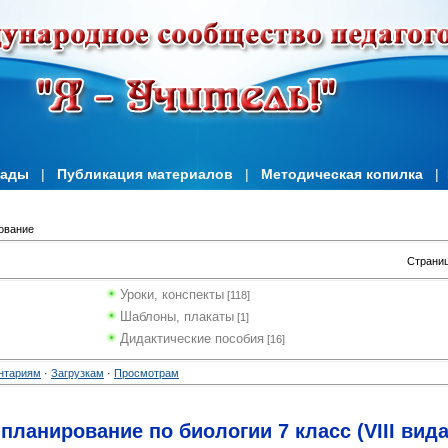
иады
|
Публикация материалов
|
Методическая копилка
|
ование
Страни
Уроки, конспекты
[118]
Шаблоны, плакаты
[1]
Дидактические пособия
[16]
нтариям
·
Загрузкам
·
Просмотрам
ланирование по биологии 7 класс (VIII вида