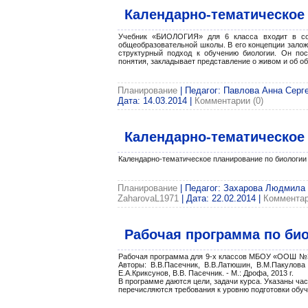
Календарно-тематическое 
Учебник «БИОЛОГИЯ» для 6 класса входит в сос
общеобразовательной школы. В его концепции заложе
структурный подход к обучению биологии. Он по
понятия, закладывает представление о живом и об о
Планирование
| Педагог: Павлова Анна Серге
Дата:
14.03.2014
|
Комментарии (0)
Календарно-тематическое 
Календарно-тематическое планирование по биологии д
Планирование
| Педагог: Захарова Людмила В
ZaharovaL1971
| Дата:
22.02.2014
|
Комментар
Рабочая программа по био
Рабочая программа для 9-х классов МБОУ «ООШ №31»
Авторы: В.В.Пасечник, В.В.Латюшин, В.М.Пакулова
Е.А.Криксунов, В.В. Пасечник. - М.: Дрофа, 2013 г.
В программе даются цели, задачи курса. Указаны ча
перечисляются требования к уровню подготовки об