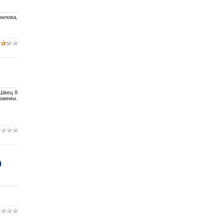
нилова,
 Швец 8
раммы.
9