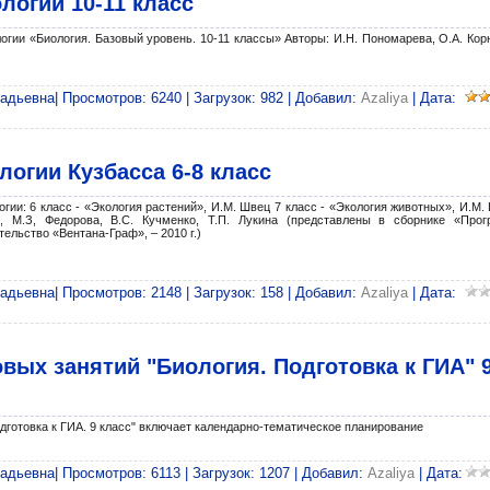
логии 10-11 класс
гии «Биология. Базовый уровень. 10-11 классы» Авторы: И.Н. Пономарева, О.А. Кор
адьевна| Просмотров: 6240 | Загрузок: 982 | Добавил:
Azaliya
| Дата:
логии Кузбасса 6-8 класс
ии: 6 класс - «Экология растений», И.М. Швец 7 класс - «Экология животных», И.М.
», М.З, Федорова, В.С. Кучменко, Т.П. Лукина (представлены в сборнике «Прог
тельство «Вентана-Граф», – 2010 г.)
адьевна| Просмотров: 2148 | Загрузок: 158 | Добавил:
Azaliya
| Дата:
вых занятий "Биология. Подготовка к ГИА" 
дготовка к ГИА. 9 класс" включает календарно-тематическое планирование
адьевна| Просмотров: 6113 | Загрузок: 1207 | Добавил:
Azaliya
| Дата: