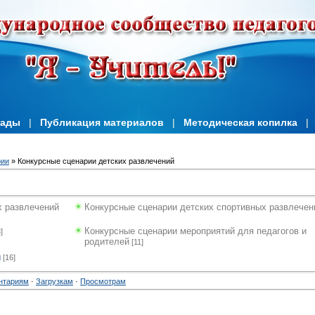
иады
|
Публикация материалов
|
Методическая копилка
|
рии
» Конкурсные сценарии детских развлечений
х развлечений
Конкурсные сценарии детских спортивных развлечен
Конкурсные сценарии мероприятий для педагогов и
]
родителей
[11]
й
[16]
нтариям
·
Загрузкам
·
Просмотрам