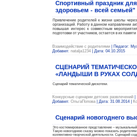
Спортивный праздник для 
здоровьем - всей семьей"
Привлечение родителей к жизни школы чере
организаций. Работу в данном направлении ак
повышая интерес к совместным мероприятия
подготовки от участников, остается в их памят
Взаимодействие с родителями
| Педагог: Му
Добавил:
natalja1234
| Дата:
04.10.2015
СЦЕНАРИЙ ТЕМАТИЧЕСКО
«ЛАНДЫШИ В РУКАХ СОЛ
Сценарий тематической дискотеки.
Конкурсные сценарии детских развлечений
|
Добавил:
ОльгаПопова
| Дата:
31.08.2014
|
К
Сценарий новогоднего выс
Это костюмированное представление – музыкальный с
Такую новогоднюю сказку можно показать родителям 
коллективно-творческой деятельности. Сценарий со