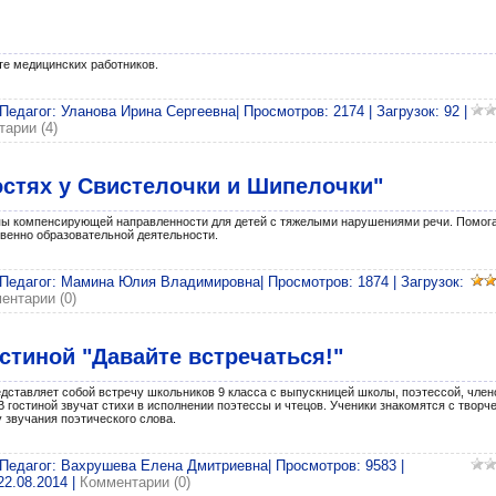
те медицинских работников.
 Педагог: Уланова Ирина Сергеевна| Просмотров: 2174 | Загрузок: 92 |
арии (4)
остях у Свистелочки и Шипелочки"
ппы компенсирующей направленности для детей с тяжелыми нарушениями речи. Помог
венно образовательной деятельности.
 Педагог: Мамина Юлия Владимировна| Просмотров: 1874 | Загрузок:
ентарии (0)
стиной "Давайте встречаться!"
дставляет собой встречу школьников 9 класса с выпускницей школы, поэтессой, чле
 гостиной звучат стихи в исполнении поэтессы и чтецов. Ученики знакомятся с творч
у звучания поэтического слова.
 Педагог: Вахрушева Елена Дмитриевна| Просмотров: 9583 |
22.08.2014
|
Комментарии (0)