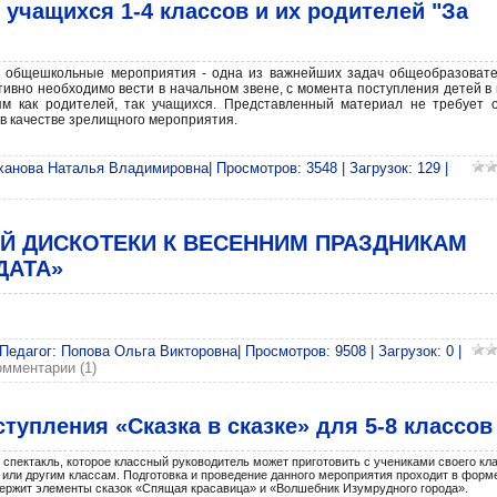
учащихся 1-4 классов и их родителей "За
з общешкольные мероприятия - одна из важнейших задач общеобразоват
тивно необходимо вести в начальном звене, с момента поступления детей в 
м как родителей, так учащихся. Представленный материал не требует 
и в качестве зрелищного мероприятия.
ханова Наталья Владимировна| Просмотров: 3548 | Загрузок: 129 |
Й ДИСКОТЕКИ К ВЕСЕННИМ ПРАЗДНИКАМ
ДАТА»
 Педагог: Попова Ольга Викторовна| Просмотров: 9508 | Загрузок: 0 |
омментарии (1)
тупления «Сказка в сказке» для 5-8 классов
пектакль, которое классный руководитель может приготовить с учениками своего кла
или другим классам. Подготовка и проведение данного мероприятия проходит в форм
держит элементы сказок «Спящая красавица» и «Волшебник Изумрудного города».