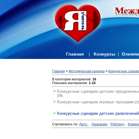
Главная
|
Конкурсы
|
Олимп
Главная
»
Методическая копилка
»
Конкурсные сцена
В категории материалов
:
16
Показано материалов
:
1-16
Конкурсные сценарии детских праздничны
[38]
Конкурсные сценарии игровых программ
[23
Конкурсные сценарии детских развлечени
Сортировать по
:
Дате
·
Названию
·
Рейтингу
·
Комме