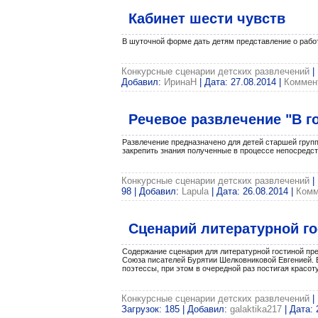
Кабинет шести чувств
В шуточной форме дать детям представление о рабо
Конкурсные сценарии детских развлечений
|
Добавил:
ИринаН
| Дата:
27.08.2014
|
Коммент
Речевое развлечение "В г
Развлечение предназначено для детей старшей гру
закрепить знания полученные в процессе непосредст
Конкурсные сценарии детских развлечений
|
98 | Добавил:
Lapula
| Дата:
26.08.2014
|
Комм
Сценарий литературной го
Содержание сценария для литературной гостиной пре
Союза писателей Бурятии Шелковниковой Евгенией. В
поэтессы, при этом в очередной раз постигая красот
Конкурсные сценарии детских развлечений
|
Загрузок: 185 | Добавил:
galaktika217
| Дата: