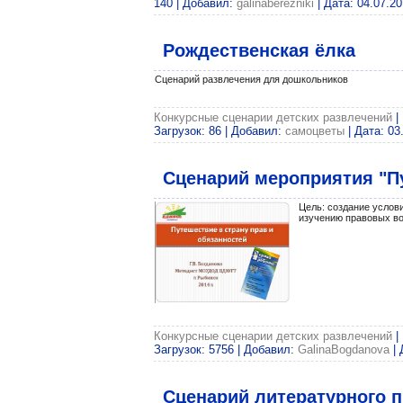
140 | Добавил:
galinaberezniki
| Дата:
04.07.2
Рождественская ёлка
Сценарий развлечения для дошкольников
Конкурсные сценарии детских развлечений
|
Загрузок: 86 | Добавил:
самоцветы
| Дата:
03
Сценарий мероприятия "Пу
Цель: создание услов
изучению правовых во
Конкурсные сценарии детских развлечений
|
Загрузок: 5756 | Добавил:
GalinaBogdanova
| 
Сценарий литературного п