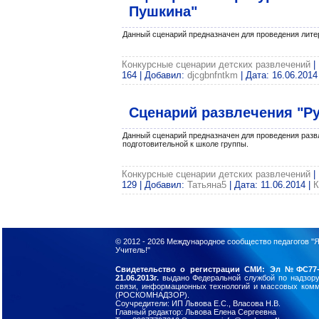
Пушкина"
Данный сценарий предназначен для проведения литер
Конкурсные сценарии детских развлечений
|
164 | Добавил:
djcgbnfntkm
| Дата:
16.06.2014
Сценарий развлечения "Р
Данный сценарий предназначен для проведения разв
подготовительной к школе группы.
Конкурсные сценарии детских развлечений
|
129 | Добавил:
Татьяна5
| Дата:
11.06.2014
|
К
© 2012 - 2026
Международное сообщество педагогов "Я
Учитель!"
Свидетельство о регистрации СМИ: Эл №ФС77-
21.06.2013г.
выдано Федеральной службой по надзор
связи, информационных технологий и массовых ком
(РОСКОМНАДЗОР).
Соучредители: ИП Львова Е.С., Власова Н.В.
Главный редактор: Львова Елена Сергеевна