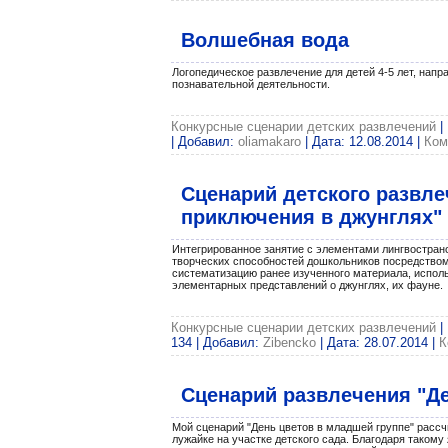
Волшебная вода
Логопедическое развлечение для детей 4-5 лет, нап
познавательной деятельности.
Конкурсные сценарии детских развлечений
|
| Добавил:
oliamakaro
| Дата:
12.08.2014
|
Ком
Сценарий детского развле
приключения в джунглях"
Интегрированное занятие с элементами лингвостран
творческих способностей дошкольников посредством
систематизацию ранее изученного материала, исполь
элементарных представлений о джунглях, их фауне.
Конкурсные сценарии детских развлечений
|
134 | Добавил:
Zibencko
| Дата:
28.07.2014
|
К
Сценарий развлечения "Де
Мой сценарий "День цветов в младшей группе" рассчи
лужайке на участке детского сада. Благодаря такому