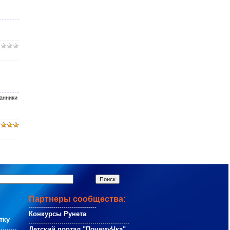
анники
Партнеры сообщества:
---------------------------------
Конкурсы Рунета
тку
.................................................
.........
Детский портал "ПочемуЧка"