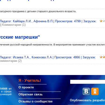
атурного праздника с детьми старшего дошкольного возраста.
 Педагог: Кайбара Л.И., Афонина В.П.| Просмотров: 4799 | Загрузок:
|
Комментарии (1)
усские матрешки"
лечения русской-народной направленности. В мероприятии принимают участие воспит
 Педагог: Исаева Т.А., Конюхова Л.А.| Просмотров: 4866 | Загрузок:
омментарии (2)
 -
Я - Учитель!
------------------------------
О проекте
54568 от
.............................................
у в сфере
Обратная связь
муникаций
.............................................
Опубликовать разрабо
Отзывы о сообществе
.......................................
.............................................