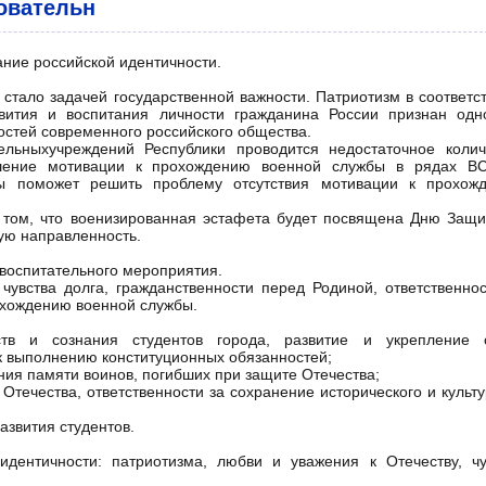
овательн
ние российской идентичности.
стало задачей государственной важности. Патриотизм в соответст
звития и воспитания личности гражданина России признан одн
стей современного российского общества.
льныхучреждений Республики проводится недостаточное колич
шение мотивации к прохождению военной службы в рядах В
ы поможет решить проблему отсутствия мотивации к прохож
 том, что военизированная эстафета будет посвящена Дню Защи
ую направленность.
 воспитательного мероприятия.
 чувства долга, гражданственности перед Родиной, ответственнос
рохождению военной службы.
ств и сознания студентов города, развитие и укрепление 
 к выполнению конституционных обязанностей;
ения памяти воинов, погибших при защите Отечества;
Отечества, ответственности за сохранение исторического и культ
азвития студентов.
идентичности: патриотизма, любви и уважения к Отечеству, чу