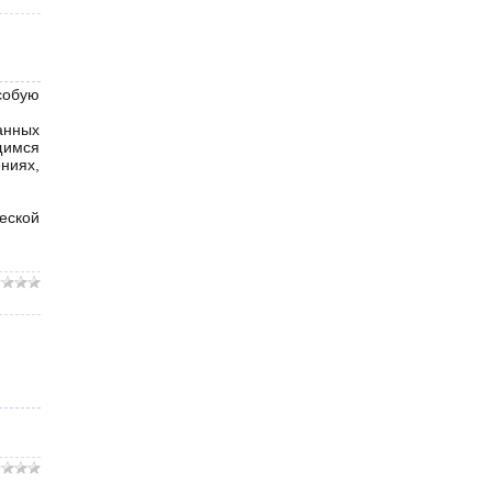
собую
анных
щимся
ниях,
еской