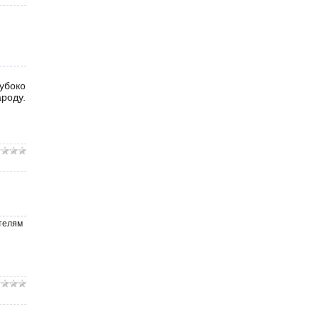
убоко
роду.
телям