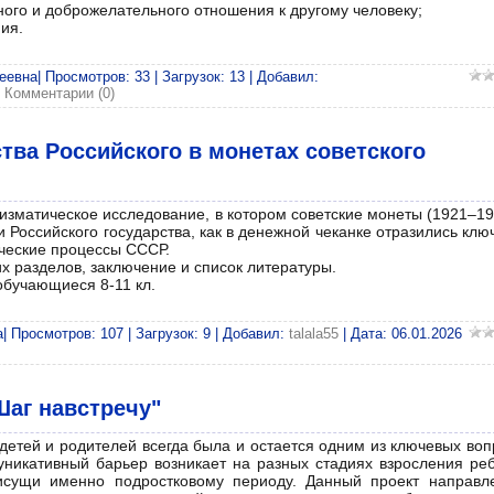
ого и доброжелательного отношения к другому человеку;
ия.
евна| Просмотров: 33 | Загрузок: 13 | Добавил:
|
Комментарии (0)
ства Российского в монетах советского
изматическое исследование, в котором советские монеты (1921–199
и Российского государства, как в денежной чеканке отразились кл
ические процессы СССР.
их разделов, заключение и список литературы.
обучающиеся 8-11 кл.
 Просмотров: 107 | Загрузок: 9 | Добавил:
talala55
| Дата:
06.01.2026
Шаг навстречу"
детей и родителей всегда была и остается одним из ключевых воп
никативный барьер возникает на разных стадиях взросления реб
сущи именно подростковому периоду. Данный проект направл