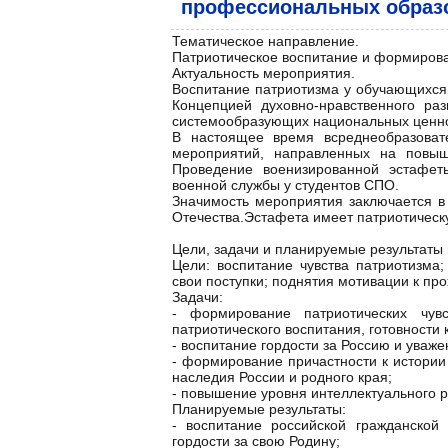
профессиональных образ
Тематическое направление.
Патриотическое воспитание и формирова
Актуальность мероприятия.
Воспитание патриотизма у обучающихся 
Концепцией духовно-нравственного ра
системообразующих национальных ценно
В настоящее время всреднеобразовате
мероприятий, направленных на повы
Проведение военизированной эстафет
военной службы у студентов СПО.
Значимость мероприятия заключается в
Отечества.Эстафета имеет патриотическ
Цели, задачи и планируемые результаты
Цели: воспитание чувства патриотизма;
свои поступки; поднятия мотивации к п
Задачи:
- формирование патриотических чув
патриотического воспитания, готовности
- воспитание гордости за Россию и уваж
- формирование причастности к истории 
наследия России и родного края;
- повышение уровня интеллектуального р
Планируемые результаты:
- воспитание российской гражданской 
гордости за свою Родину;