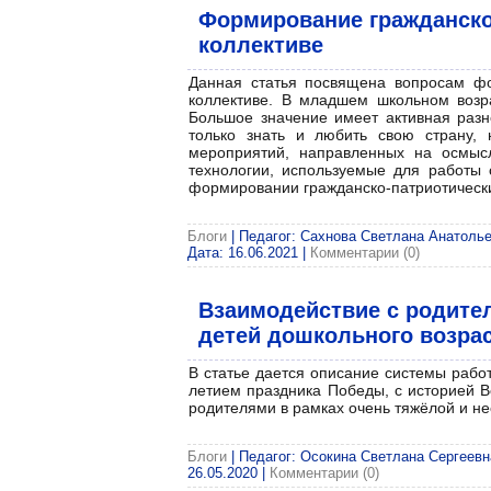
Формирование гражданско
коллективе
Данная статья посвящена вопросам фо
коллективе. В младшем школьном возр
Большое значение имеет активная разно
только знать и любить свою страну,
мероприятий, направленных на осмысл
технологии, используемые для работы 
формировании гражданско-патриотических
Блоги
| Педагог: Сахнова Светлана Анатольев
Дата:
16.06.2021
|
Комментарии (0)
Взаимодействие с родител
детей дошкольного возрас
В статье дается описание системы рабо
летием праздника Победы, с историей В
родителями в рамках очень тяжёлой и н
Блоги
| Педагог: Осокина Светлана Сергеевна
26.05.2020
|
Комментарии (0)