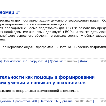
номер 1"
щества остро поставило задачу духовного возрождения нации. О
ере патриотического воспитания молодежи.
ся проводится с целью подготовить для ВС РФ беззаветно пред
их необходимыми знаниями для службы ВСРФ ,а так же дать уча
ьнейшего успешного обучения в высших военно- учебных заведе
тва.
ая общеразвивающая программа «Пост№1»военно-патриотич
 Просмотров: 387 | Загрузок: 34 | Добавил:
marushak
| Дата:
ятельности как помощь в формировании
ких умений и навыков у школьников
азвитие потенциальных возможностей школьников.
инович| Просмотров: 431 | Загрузок: 26 | Добавил:
hus10rustem
|