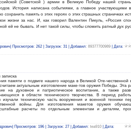
оссийской (Советской ) армии в Великую Победу нашей стран
годов. История написана событиями, а главное участвующими в
о сохранить память о этих героях о этих страшных страничках ис
вои жизни за нас. И, как говорил Валентин Пикуль, «Россия спо
й ей не бывать. И нет такой силы, чтобы сломить ратный дух рус
ович| Просмотров: 262 | Загрузок: 31 | Добавил:
89377700989
| Дата:
 записка
ния памяти о подвиге нашего народа в Великой Оте-чественной 
 считаем актуальным изготовление маке-тов оружия Победы. Эта р
ние на духовное и патриотическое воспитание, а также разв
чающихся в области технического творчества. В период работ
 изучали техническую часть вооружения и военной техники пе
ственной войны. Для изготовления макетов оружия обучаю
сштабные расчеты по отдельным элементам и деталям, про
рович| Просмотров: 196 | Загрузок: 27 | Добавил:
tea910
| Дата: