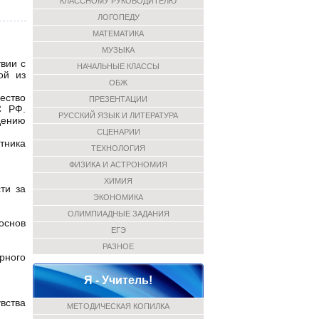
КЛАССНОМУ РУКОВОДИТЕЛЮ
ЛОГОПЕДУ
МАТЕМАТИКА
МУЗЫКА
вии с
НАЧАЛЬНЫЕ КЛАССЫ
ой из
ОБЖ
ество
ПРЕЗЕНТАЦИИ
С РФ.
РУССКИЙ ЯЗЫК И ЛИТЕРАТУРА
дению
СЦЕНАРИИ
тника
ТЕХНОЛОГИЯ
ФИЗИКА И АСТРОНОМИЯ
ХИМИЯ
ти за
ЭКОНОМИКА
ОЛИМПИАДНЫЕ ЗАДАНИЯ
основ
ЕГЭ
РАЗНОЕ
урного
Я - Учитель!
вства
МЕТОДИЧЕСКАЯ КОПИЛКА