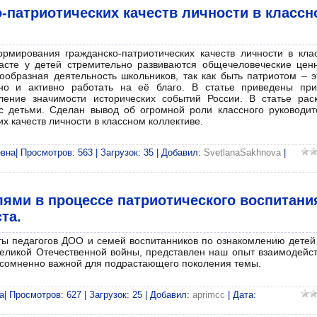
-патриотических качеств личности в классн
рмирования гражданско-патриотических качеств личности в кла
асте у детей стремительно развиваются общечеловеческие ценн
образная деятельность школьников, так как быть патриотом – э
 но и активно работать на её благо. В статье приведены пр
ение значимости исторических событий России. В статье рас
с детьми. Сделан вывод об огромной роли классного руководит
 качеств личности в классном коллективе.
на| Просмотров: 563 | Загрузок: 35 | Добавил:
SvetlanaSakhnova
|
ями в процессе патриотического воспитани
та.
ты педагогов ДОО и семей воспитанников по ознакомлению детей 
еликой Отечественной войны, представлен наш опыт взаимодейст
есомненно важной для подрастающего поколения темы.
| Просмотров: 627 | Загрузок: 25 | Добавил:
aprimcc
| Дата: