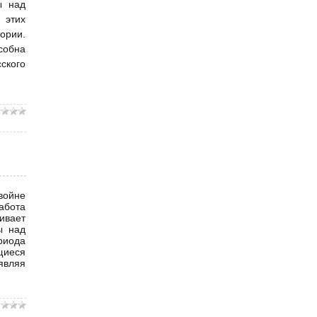
ы над
 этих
тории.
собна
ского
войне
абота
ивает
ы над
риода
щиеся
являя