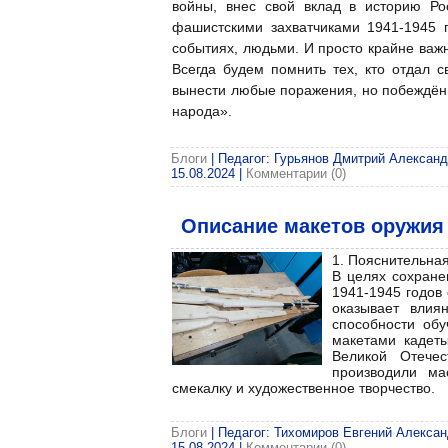
войны, внес свой вклад в историю Р
фашистскими захватчиками 1941-1945 
событиях, людьми. И просто крайне важн
Всегда будем помнить тех, кто отдал с
вынести любые поражения, но побеждённо
народа».
Блоги
| Педагог: Гурьянов Дмитрий Александр
15.08.2024
|
Комментарии (0)
Описание макетов оружия
1. Пояснительная
В целях сохране
1941-1945 годов
оказывает влия
способности обу
макетами кадеты
Великой Отече
производили ма
смекалку и художественное творчество.
Блоги
| Педагог: Тихомиров Евгений Александ
15.08.2024
|
Комментарии (0)