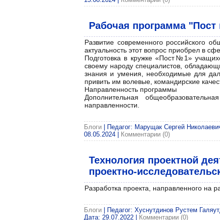
Рабочая программа "Пост 
Развитие современного российского об
актуальность этот вопрос приобрел в сф
Подготовка в кружке «Пост№1» учащих
своему народу специалистов, обладающ
знания и умения, необходимые для дал
привить им волевые, командирские качес
Направленность программы
Дополнительная общеобразовательн
направленности.
Блоги
| Педагог: Марущак Сергей Николаевич|
08.05.2024
|
Комментарии (0)
Технология проектной де
проектно-исследовательс
Разработка проекта, направленного на р
Блоги
| Педагог: Хуснутдинов Рустем Галяутд
Дата:
29.07.2022
|
Комментарии (0)