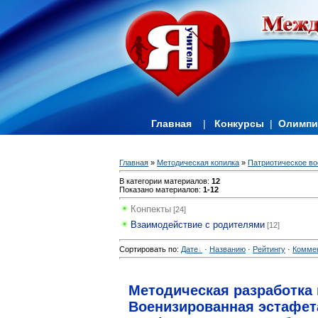
Главная
|
Конкурсы
|
Олимп
Главная
»
Методическая копилка
»
Патриотическое во
В категории материалов
:
12
Показано материалов
:
1-12
Конпекты
[24]
Взаимодействие с родителями
[12]
Сортировать по
:
Дате
·
Названию
·
Рейтингу
·
Комме
Методическая разработка
Военизированная эстафет