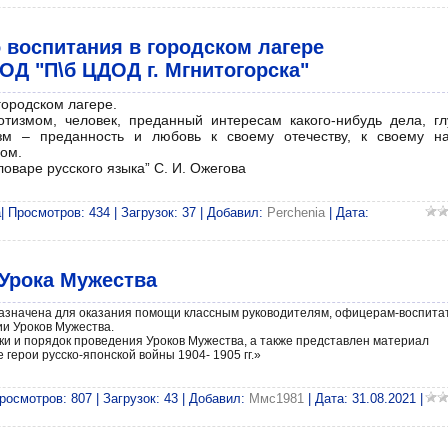
 воспитания в городском лагере
 "П\б ЦДОД г. Мгнитогорска"
городском лагере.
отизмом, человек, преданный интересам какого-нибудь дела, гл
зм – преданность и любовь к своему отечеству, к своему на
ом.
ловаре русского языка” С. И. Ожегова
 Просмотров: 434 | Загрузок: 37 | Добавил:
Perchenia
| Дата:
 Урока Мужества
азначена для оказания помощи классным руководителям, офицерам-воспита
ии Уроков Мужества.
ки и порядок проведения Уроков Мужества, а также представлен материал
герои русско-японской войны 1904- 1905 гг.»
осмотров: 807 | Загрузок: 43 | Добавил:
Ммс1981
| Дата:
31.08.2021
|