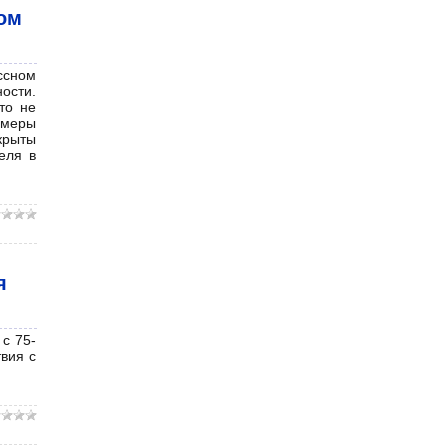
ом
ссном
ости.
то не
имеры
крыты
еля в
я
с 75-
вия с