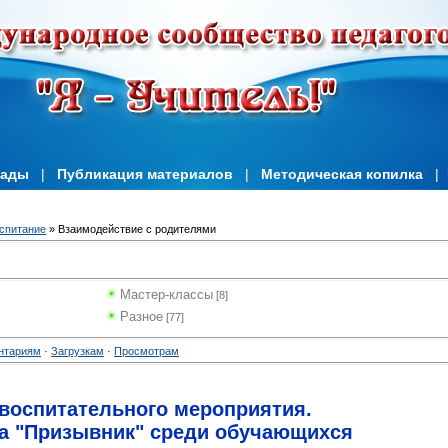
иады
|
Публикация материалов
|
Методическая копилка
|
спитание
» Взаимодействие с родителями
Мастер-классы
[8]
Разное
[77]
нтариям
·
Загрузкам
·
Просмотрам
 воспитательного мероприятия.
а "Призывник" среди обучающихся