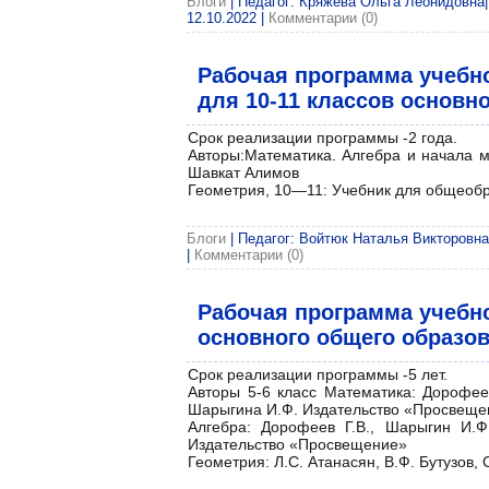
Блоги
| Педагог: Кряжева Ольга Леонидовна| 
12.10.2022
|
Комментарии (0)
Рабочая программа учебн
для 10-11 классов основн
Срок реализации программы -2 года.
Авторы:Математика. Алгебра и начала ма
Шавкат Алимов
Геометрия, 10—11: Учебник для общеобр
Блоги
| Педагог: Войтюк Наталья Викторовна|
|
Комментарии (0)
Рабочая программа учебно
основного общего образо
Срок реализации программы -5 лет.
Авторы 5-6 класс Математика: Дорофеев
Шарыгина И.Ф. Издательство «Просвеще
Алгебра: Дорофеев Г.В., Шарыгин И.Ф
Издательство «Просвещение»
Геометрия: Л.С. Атанасян, В.Ф. Бутузов,