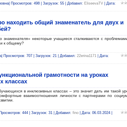
вна| Просмотров: 498 | Загрузок: 55 | Добавил:
EliseevaTV
| Дата:
ро находить общий знаменатель для двух и
бей?
о знаменателя» некоторые учащиеся сталкиваются с проблемами
ми к общему?
 Просмотров: 707 | Загрузок: 21 | Добавил:
22erina1171
| Дата:
кциональной грамотности на уроках
х классах
учающихся в инклюзивных классах – это значит дать им такой ур
 комфортные взаимоотношения личности с партнерами по социум
звитии.
росмотров: 444 | Загрузок: 31 | Добавил:
fino
| Дата:
06.03.2024
|