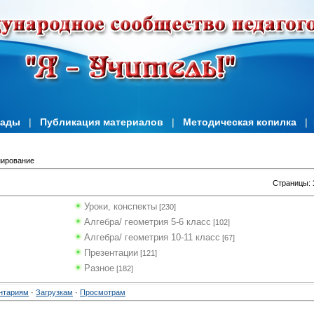
иады
|
Публикация материалов
|
Методическая копилка
|
ирование
Страницы
:
Уроки, конспекты
[230]
Алгебра/ геометрия 5-6 класс
[102]
Алгебра/ геометрия 10-11 класс
[67]
Презентации
[121]
Разное
[182]
нтариям
·
Загрузкам
·
Просмотрам