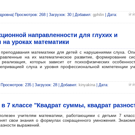
ровна| Просмотров: 268 | Загрузок: 30 | Добавил:
gphilin
| Дата:
кционной направленности для глухих и
на уроках математики
и преподавания математики для детей с нарушениями слуха. Оп
равленные на их математическое развитие, формирование си
 реализация, которых зависит от психофизических особеннос
епривацией слуха и уровня профессиональной компетенции уч
Просмотров: 235 | Загрузок: 28 | Добавил:
kinyakina
| Дата:
 в 7 классе "Квадрат суммы, квадрат разнос
полезен учителям математики, работающими с детьми 7 класс
чнят свои знания о формулах сокращенного умножения. Знакомя
азности выражений.