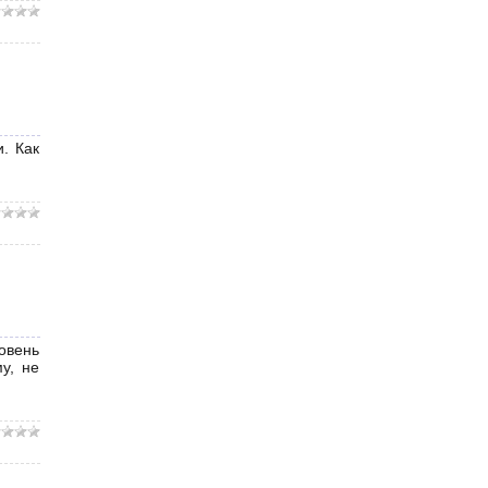
. Как
овень
у, не