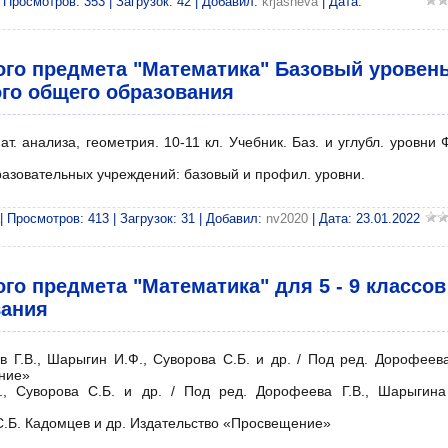
Просмотров: 353 | Загрузок: 42 | Добавил:
krjasheva
| Дата:
ого предмета "Математика" Базовый уровен
ого общего образования
т. анализа, геометрия. 10-11 кл. Учебник. Баз. и углубл. уровни
азовательных учреждений: базовый и профил. уровни.
 Просмотров: 413 | Загрузок: 31 | Добавил:
nv2020
| Дата:
23.01.2022
го предмета "Математика" для 5 - 9 классов
вания
 Г.В., Шарыгин И.Ф., Суворова С.Б. и др. / Под ред. Дорофеева 
ние»
., Суворова С.Б. и др. / Под ред. Дорофеева Г.В., Шарыгина
 С.Б. Кадомцев и др. Издательство «Просвещение»