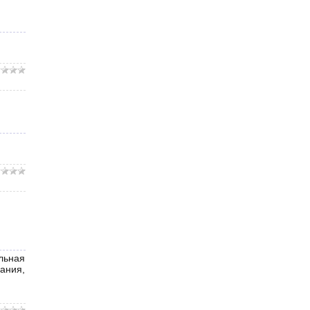
льная
ания,