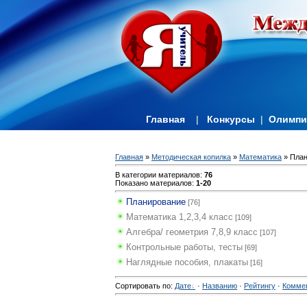
Главная
|
Конкурсы
|
Олимп
Главная
»
Методическая копилка
»
Математика
» План
В категории материалов
:
76
Показано материалов
:
1-20
Планирование
[76]
Математика 1,2,3,4 класс
[109]
Алгебра/ геометрия 7,8,9 класс
[107]
Контрольные работы, тесты
[69]
Наглядные пособия, плакаты
[16]
Сортировать по
:
Дате
·
Названию
·
Рейтингу
·
Комме