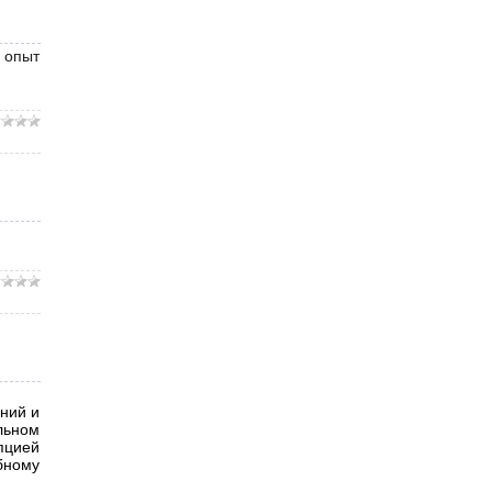
 опыт
ний и
льном
пцией
бному