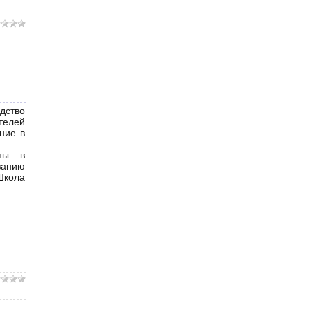
дство
телей
ние в
аны в
ванию
Школа