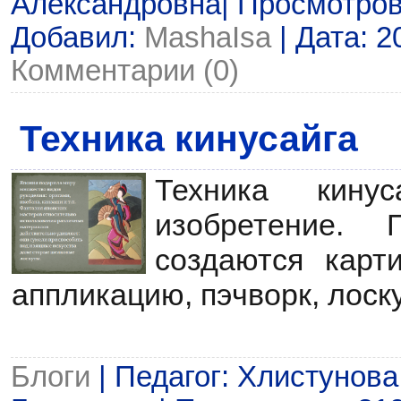
Александровна| Просмотров: 
Добавил:
MashaIsa
| Дата:
2
Комментарии (0)
Техника кинусайга
Техника кину
изобретение.
создаются карт
аппликацию, пэчворк, лоск
Блоги
| Педагог: Хлистунов