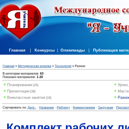
Главная
|
Конкурсы
|
Олимпиады
|
Публикация мат
Главная
»
Методическая копилка
»
Технология
» Разное
В категории материалов
:
63
Показано материалов
:
1-20
Планирование
Уроки,
[25]
Презентации
Масте
[38]
Внеклассные занятия
Разно
[18]
Сортировать по
:
Дате
·
Названию
·
Рейтингу
·
Комментариям
·
Загрузкам
·
Просмо
Комплект рабочих л