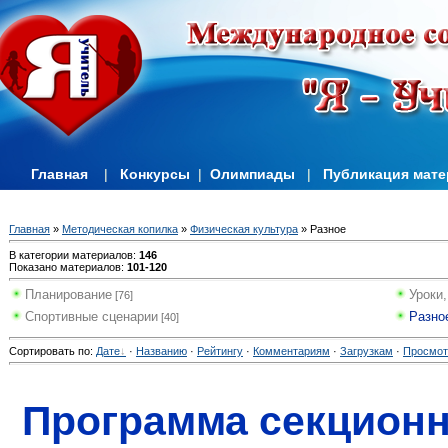
Главная
|
Конкурсы
|
Олимпиады
|
Публикация мат
Главная
»
Методическая копилка
»
Физическая культура
» Разное
В категории материалов
:
146
Показано материалов
:
101-120
Планирование
Уроки,
[76]
Спортивные сценарии
Разно
[40]
Сортировать по
:
Дате
·
Названию
·
Рейтингу
·
Комментариям
·
Загрузкам
·
Просмо
Программа секционн