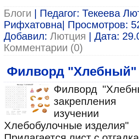
Блоги
| Педагог: Текеева Лю
Рифхатовна| Просмотров: 521
Добавил:
Лютция
| Дата:
29.
Комментарии (0)
Филворд "Хлебный"
Филворд "Хлебн
закрепления
изучении 
Хлебобулочные изделия"
Прилагается лист с отгадк