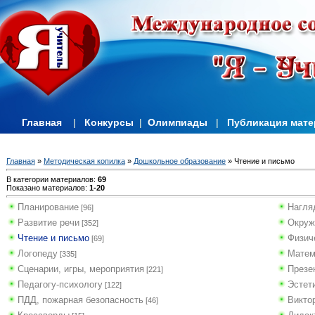
Главная
|
Конкурсы
|
Олимпиады
|
Публикация мат
Главная
»
Методическая копилка
»
Дошкольное образование
» Чтение и письмо
В категории материалов
:
69
Показано материалов
:
1-20
Планирование
Нагля
[96]
Развитие речи
Окруж
[352]
Чтение и письмо
Физич
[69]
Логопеду
Матем
[335]
Сценарии, игры, мероприятия
Презе
[221]
Педагогу-психологу
Эстет
[122]
ПДД, пожарная безопасность
Викто
[46]