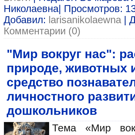
Николаевна| Просмотров: 139
Добавил:
larisanikolaewna
| 
Комментарии (0)
"Мир вокруг нас": р
природе, животных и
средство познавате
личностного развит
дошкольников
Тема «Мир вок