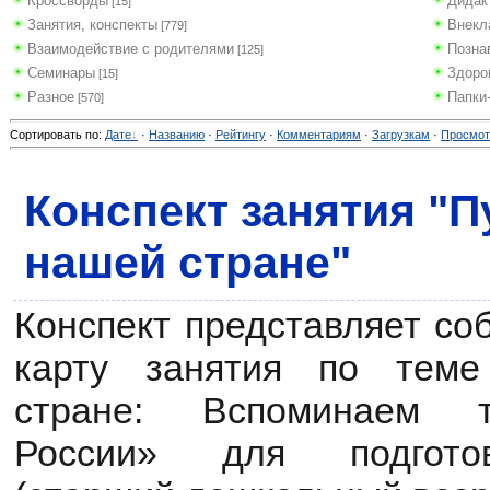
Кроссворды
Дидак
[15]
Занятия, конспекты
Внекл
[779]
Взаимодействие с родителями
Позна
[125]
Семинары
Здоро
[15]
Разное
Папки
[570]
Сортировать по
:
Дате
·
Названию
·
Рейтингу
·
Комментариям
·
Загрузкам
·
Просмо
Конспект занятия "
нашей стране"
Конспект представляет со
карту занятия по теме
стране: Вспоминаем т
России» для подготов